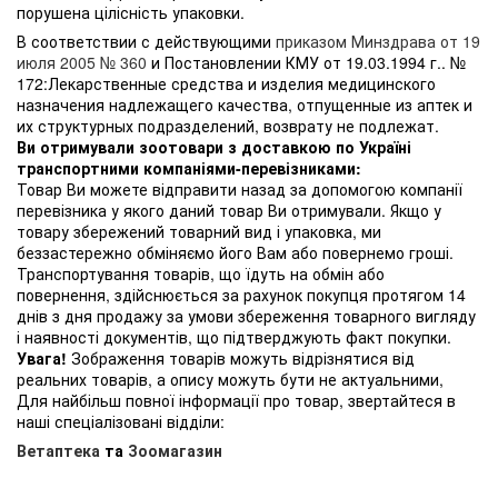
порушена цілісність упаковки.
В соответствии с действующими
приказом Минздрава от 19
июля 2005 № 360
и Постановлении КМУ от 19.03.1994 г.. №
172:Лекарственные средства и изделия медицинского
назначения надлежащего качества, отпущенные из аптек и
их структурных подразделений, возврату не подлежат.
Ви отримували зоотовари з доставкою по Україні
транспортними компаніями-перевізниками:
Товар Ви можете відправити назад за допомогою компанії
перевізника у якого даний товар Ви отримували. Якщо у
товару збережений товарний вид і упаковка, ми
беззастережно обміняємо його Вам або повернемо гроші.
Транспортування товарів, що їдуть на обмін або
повернення, здійснюється за рахунок покупця протягом 14
днів з дня продажу за умови збереження товарного вигляду
і наявності документів, що підтверджують факт покупки.
Увага!
Зображення товарів можуть відрізнятися від
реальних товарів, а опису можуть бути не актуальними,
Для найбільш повної інформації про товар, звертайтеся в
наші спеціалізовані відділи:
Ветаптека
та
Зоомагазин