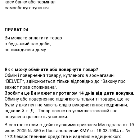
касу банку або термінал
самообслуговування
ПРИВАТ 24
Ви можете оплатити товар
в будь-який час доби,
не виходячи з дому
Як я можу обміняти або повернути товар?
Обмін і повернення товару, купленого в зоомагазині
"BELVET", здійснюється тільки відповідно до "Закону про
захист прав споживача".
Зробити це Ви можете протягом 14 днів від дати покупки.
Обміну або поверненню підлягають тільки ті товари, що не
були у вжитку і не мають слідів використання: подряпини,
відколи й т. Д., Товар повністю укомплектований і не
порушена цілісність упаковки.
В соответствии с действующими
приказом Минздрава от 19
июля 2005 № 360
и Постановлении КМУ от 19.03.1994 г.. №
172:Лекарственные средства и изделия медицинского