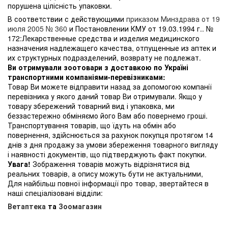
порушена цілісність упаковки.
В соответствии с действующими
приказом Минздрава от 19
июля 2005 № 360
и Постановлении КМУ от 19.03.1994 г.. №
172:Лекарственные средства и изделия медицинского
назначения надлежащего качества, отпущенные из аптек и
их структурных подразделений, возврату не подлежат.
Ви отримували зоотовари з доставкою по Україні
транспортними компаніями-перевізниками:
Товар Ви можете відправити назад за допомогою компанії
перевізника у якого даний товар Ви отримували. Якщо у
товару збережений товарний вид і упаковка, ми
беззастережно обміняємо його Вам або повернемо гроші.
Транспортування товарів, що їдуть на обмін або
повернення, здійснюється за рахунок покупця протягом 14
днів з дня продажу за умови збереження товарного вигляду
і наявності документів, що підтверджують факт покупки.
Увага!
Зображення товарів можуть відрізнятися від
реальних товарів, а опису можуть бути не актуальними,
Для найбільш повної інформації про товар, звертайтеся в
наші спеціалізовані відділи:
Ветаптека
та
Зоомагазин