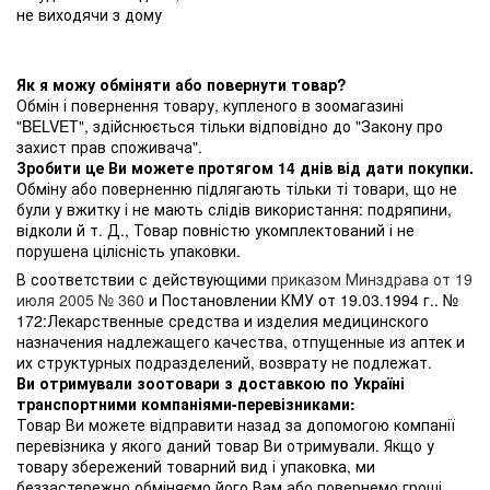
не виходячи з дому
Як я можу обміняти або повернути товар?
Обмін і повернення товару, купленого в зоомагазині
"BELVET", здійснюється тільки відповідно до "Закону про
захист прав споживача".
Зробити це Ви можете протягом 14 днів від дати покупки.
Обміну або поверненню підлягають тільки ті товари, що не
були у вжитку і не мають слідів використання: подряпини,
відколи й т. Д., Товар повністю укомплектований і не
порушена цілісність упаковки.
В соответствии с действующими
приказом Минздрава от 19
июля 2005 № 360
и Постановлении КМУ от 19.03.1994 г.. №
172:Лекарственные средства и изделия медицинского
назначения надлежащего качества, отпущенные из аптек и
их структурных подразделений, возврату не подлежат.
Ви отримували зоотовари з доставкою по Україні
транспортними компаніями-перевізниками:
Товар Ви можете відправити назад за допомогою компанії
перевізника у якого даний товар Ви отримували. Якщо у
товару збережений товарний вид і упаковка, ми
беззастережно обміняємо його Вам або повернемо гроші.