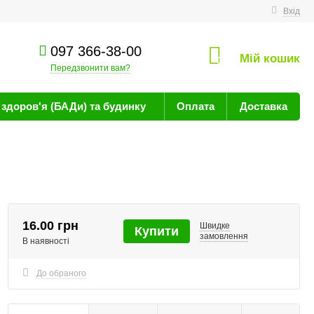
техніку
Вхід
097 366-38-00
Мій кошик
0
Передзвонити вам?
здоров'я (БАДи) та будинку
Оплата
Доставка
16.00 грн
Швидке
Купити
замовлення
В наявності
До обраного