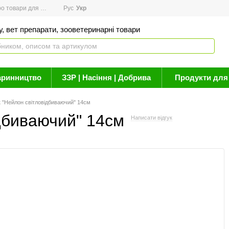
товари для здоров'я
Рус
Новини
Укр
Акції
Бренди
Контакти
Статті про 
, вет препарати, зооветеринарні товари
аринництво
ЗЗР | Насіння | Добрива
Продукти для 
 "Нейлон світловідбиваючий" 14см
дбиваючий" 14см
Написати відгук