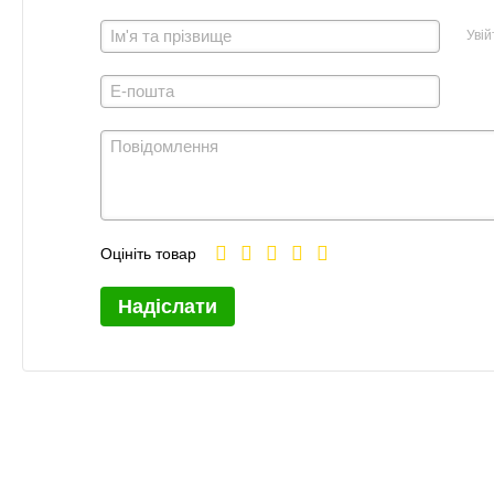
Увій
Оцініть товар
Надіслати