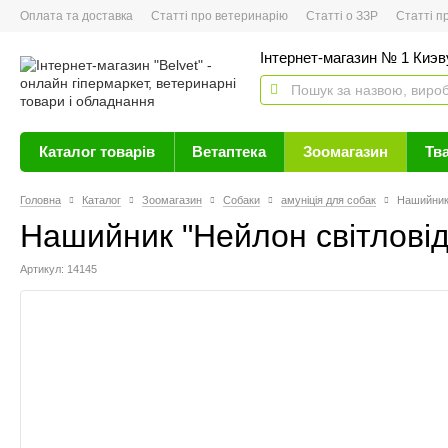
Оплата та доставка
Статті про ветеринарію
Статті о ЗЗР
Статті про 
Інтернет-магазин № 1 Киэву
Каталог товарів
Ветаптека
Зоомагазин
Тв
Головна
Каталог
Зоомагазин
Собаки
амуніція для собак
Нашийник
Нашийник "Нейлон світлові
Артикул: 14145