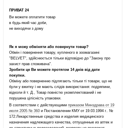
ПРИВАТ 24
Ви можете оплатити товар
в будь-який час доби,
не виходячи з дому
Як я можу обміняти або повернути товар?
Обмін і повернення товару, купленого в зоомагазині
"BELVET", здійснюється тільки відповідно до "Закону про
захист прав споживача".
Зробити це Ви можете протягом 14 днів від дати
покупки.
Обміну або поверненню підлягають тільки ті товари, що не
були у вжитку і не мають слідів використання: подряпини,
відколи й т. Д., Товар повністю укомплектований і не
порушена цілісність упаковки.
В соответствии с действующими
приказом Минздрава от 19
июля 2005 № 360
и Постановлении КМУ от 19.03.1994 г.. №
172:Лекарственные средства и изделия медицинского
назначения надлежащего качества, отпущенные из аптек и
их структурных подразделений, возврату не подлежат.