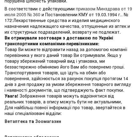
порушена цілісність упаковки.
В соответствии с действующими
приказом Минздрава от 19
июля 2005 № 360
и Постановлении КМУ от 19.03.1994 г.. №
172:Лекарственные средства и изделия медицинского
назначения надлежащего качества, отпущенные из аптек и
их структурных подразделений, возврату не подлежат.
Ви отримували зоотовари з доставкою по Україні
транспортними компаніями-перевізниками:
Товар Ви можете відправити назад за допомогою компанії
перевізника у якого даний товар Ви отримували. Якщо у
товару збережений товарний вид і упаковка, ми
беззастережно обміняємо його Вам або повернемо гроші.
Транспортування товарів, що їдуть на обмін або
повернення, здійснюється за рахунок покупця протягом 14
днів з дня продажу за умови збереження товарного вигляду
і наявності документів, що підтверджують факт покупки.
Увага!
Зображення товарів можуть відрізнятися від
реальних товарів, а опису можуть бути не актуальними,
Для найбільш повної інформації про товар, звертайтеся в
наші спеціалізовані відділи:
Ветаптека
та
Зоомагазин
Ветеринарне обладнання