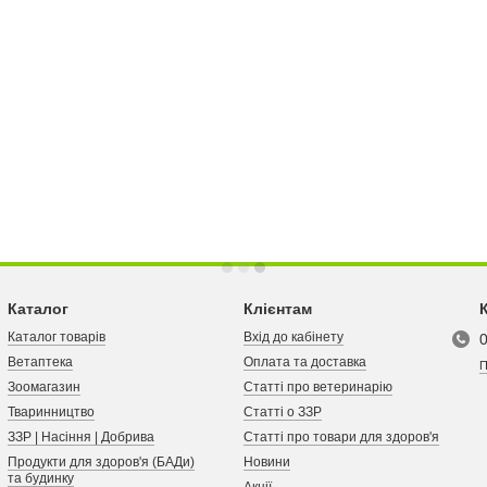
Каталог
Клієнтам
Каталог товарів
Вхід до кабінету
Ветаптека
Оплата та доставка
П
Зоомагазин
Статті про ветеринарію
Тваринництво
Статті о ЗЗР
ЗЗР | Насіння | Добрива
Статті про товари для здоров'я
Продукти для здоров'я (БАДи)
Новини
та будинку