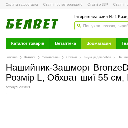
Оплата та доставка
Статті про ветеринарію
Статті о ЗЗР
Статті про 
Інтернет-магазин № 1 Киэву
Каталог товарів
Ветаптека
Зоомагазин
Тв
Головна
Каталог
Зоомагазин
Собаки
амуніція для собак
Нашийн
Нашийник-Зашморг BronzeDo
Розмір L, Обхват шиї 55 см,
Артикул: 20584/Т