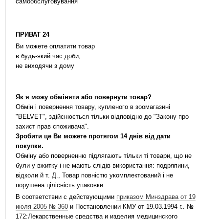
самообслуговування
ПРИВАТ 24
Ви можете оплатити товар
в будь-який час доби,
не виходячи з дому
Як я можу обміняти або повернути товар?
Обмін і повернення товару, купленого в зоомагазині
"BELVET", здійснюється тільки відповідно до "Закону про
захист прав споживача".
Зробити це Ви можете протягом 14 днів від дати
покупки.
Обміну або поверненню підлягають тільки ті товари, що не
були у вжитку і не мають слідів використання: подряпини,
відколи й т. Д., Товар повністю укомплектований і не
порушена цілісність упаковки.
В соответствии с действующими
приказом Минздрава от 19
июля 2005 № 360
и Постановлении КМУ от 19.03.1994 г.. №
172:Лекарственные средства и изделия медицинского