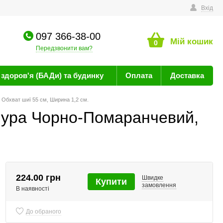
техніку
Вхід
097 366-38-00
Мій кошик
0
Передзвонити вам?
здоров'я (БАДи) та будинку
Оплата
Доставка
 Обхват шиї 55 см, Ширина 1,2 см.
Шнура Чорно-Помаранчевий,
224.00 грн
Швидке
Купити
замовлення
В наявності
До обраного