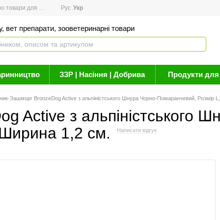
товари для здоров'я
Рус
Новини
Укр
Акції
Бренди
Контакти
Статті про 
, вет препарати, зооветеринарні товари
аринництво
ЗЗР | Насіння | Добрива
Продукти для 
ик-Зашморг BronzeDog Active з альпіністського Шнура Чорно-Помаранчевий, Розмір L,
g Active з альпіністського 
 Ширина 1,2 см.
Написати відгук