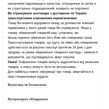
назначения надлежащего качества, отпущенные из аптек и
их структурных подразделений, возврату не подлежат.
Ви отримували зоотовари з доставкою по Україні
транспортними компаніями-перевізниками:
Товар Ви можете відправити назад за допомогою компанії
перевізника у якого даний товар Ви отримували. Якщо у
товару збережений товарний вид і упаковка, ми
беззастережно обміняємо його Вам або повернемо гроші.
Транспортування товарів, що їдуть на обмін або повернення,
здійснюється за рахунок покупця протягом 14 днів з дня
продажу за умови збереження товарного вигляду і наявності
документів, що підтверджують факт покупки.
Увага!
Зображення товарів можуть відрізнятися від реальних
товарів, а опису можуть бути не актуальними,
Для найбільш повної інформації про товар, звертайтеся в
наші спеціалізовані відділи:
Ветаптека
та
Зоомагазин
Ветеринарне обладнання