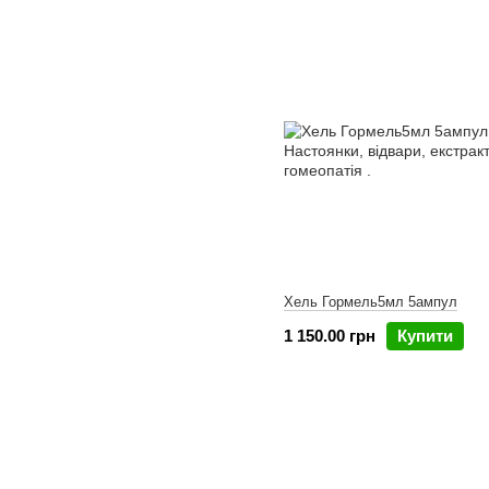
Хель Гормель5мл 5ампул
1 150.00 грн
Купити