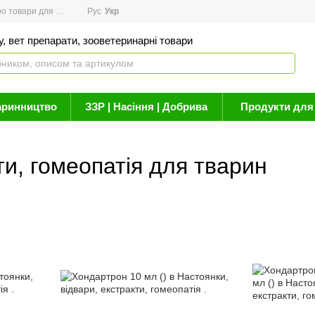
товари для здоров'я
Рус
Новини
Укр
Акції
Бренди
Контакти
Статті про 
, вет препарати, зооветеринарні товари
аринництво
ЗЗР | Насіння | Добрива
Продукти для 
ти, гомеопатія для тварин