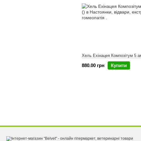
Хель Ехінацея Композітум 5 а
880.00 грн
Купити