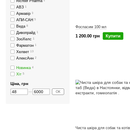
Richter Pharma
2
АВЗ
1
Армавір
3
АПИ-САН
5
Веда
8
Фоспасим 100 мл
Дивопрайд
1
1 200.00 грн
Купити
ЗооХелс
1
Фарматон
1
Хелвет
13
АлексАнн
2
Новинка
4
Хіт
5
Ціна, грн
ОК
Чиста шкіра для собак та коті