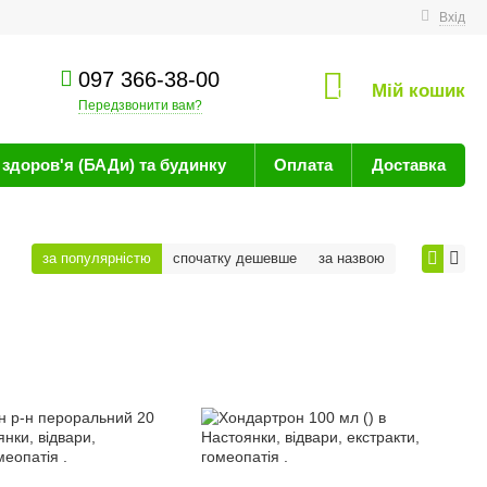
техніку
Вхід
097 366-38-00
Мій кошик
0
Передзвонити вам?
здоров'я (БАДи) та будинку
Оплата
Доставка
за популярністю
спочатку дешевше
за назвою