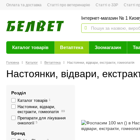
Оплата та доставка
Статті про ветеринарію
Статті о ЗЗР
Статті про 
Інтернет-магазин № 1 Киэву
Каталог товарів
Ветаптека
Зоомагазин
Тв
Головна
Каталог
Ветаптека
Настоянки, відвари, екстракти, гомеопатія
Настоянки, відвари, екстрак
Розділ
Каталог товарів
1
Настоянки, відвари,
екстракти, гомеопатія
89
Препарати для лікування
онкології
5
Бренд