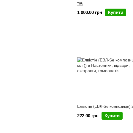
таб
1 000.00 грн
Купити
Елвістін (ЕВЛ-Se композиція) 
222.00 грн
Купити