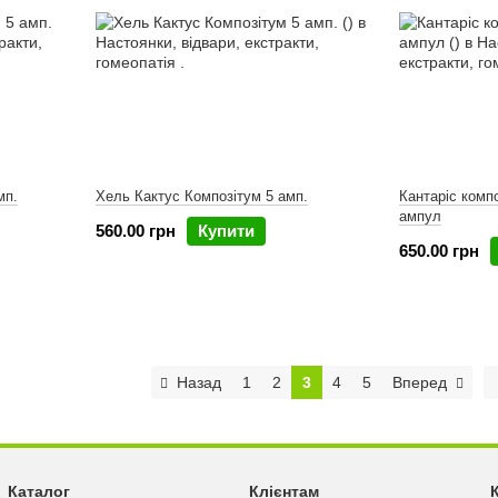
мп.
Хель Кактус Композітум 5 амп.
Кантаріс комп
ампул
560.00 грн
Купити
650.00 грн
Назад
1
2
3
4
5
Вперед
Каталог
Клієнтам