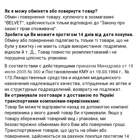
Як я можу обміняти або повернути товар?
Обмін і повернення товару, купленого в зоомагазині
"BELVET", здійснюється тільки відповідно до "Закону про
захист прав споживача".
Зробити це Ви можете протягом 14 днів від дати покупки.
Обміну або поверненню підлягають тільки ті товари, що не
були у вжитку і не мають слідів використання: подряпини,
відколи й т. Д., Товар повністю укомплектований і не
порушена цілісність упаковки.
В соответствии с действующими
приказом Минздрава от 19
июля 2005 № 360
и Постановлении КМУ от 19.03.1994 г.. №
172:Лекарственные средства и изделия медицинского
назначения надлежащего качества, отпущенные из аптек и
их структурных подразделений, возврату не подлежат.
Ви отримували зоотовари з доставкою по Україні
транспортними компаніями-перевізниками:
Товар Ви можете відправити назад за допомогою компанії
перевізника у якого даний товар Ви отримували. Якщо у
товару збережений товарний вид і упаковка, ми
беззастережно обміняємо його Вам або повернемо гроші.
Транспортування товарів, що їдуть на обмін або
повернення, здійснюється за рахунок покупця протягом 14