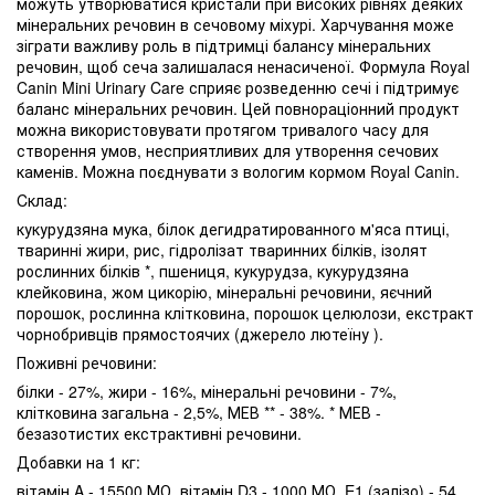
можуть утворюватися кристали при високих рівнях деяких
мінеральних речовин в сечовому міхурі. Харчування може
зіграти важливу роль в підтримці балансу мінеральних
речовин, щоб сеча залишалася ненасиченої. Формула Royal
Canin Mini Urinary Care сприяє розведенню сечі і підтримує
баланс мінеральних речовин. Цей повнораціонний продукт
можна використовувати протягом тривалого часу для
створення умов, несприятливих для утворення сечових
каменів. Можна поєднувати з вологим кормом Royal Canin.
Cклад:
кукурудзяна мука, білок дегидратированного м'яса птиці,
тваринні жири, рис, гідролізат тваринних білків, ізолят
рослинних білків *, пшениця, кукурудза, кукурудзяна
клейковина, жом цикорію, мінеральні речовини, яєчний
порошок, рослинна клітковина, порошок целюлози, екстракт
чорнобривців прямостоячих (джерело лютеїну ).
Поживні речовини:
білки - 27%, жири - 16%, мінеральні речовини - 7%,
клітковина загальна - 2,5%, МЕВ ** - 38%. * МЕВ -
безазотистих екстрактивні речовини.
Добавки на 1 кг:
вітамін A - 15500 МО, вітамін D3 - 1000 МО, E1 (залізо) - 54