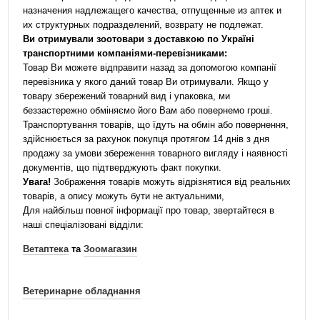
назначения надлежащего качества, отпущенные из аптек и
их структурных подразделений, возврату не подлежат.
Ви отримували зоотовари з доставкою по Україні
транспортними компаніями-перевізниками:
Товар Ви можете відправити назад за допомогою компанії
перевізника у якого даний товар Ви отримували. Якщо у
товару збережений товарний вид і упаковка, ми
беззастережно обміняємо його Вам або повернемо гроші.
Транспортування товарів, що їдуть на обмін або повернення,
здійснюється за рахунок покупця протягом 14 днів з дня
продажу за умови збереження товарного вигляду і наявності
документів, що підтверджують факт покупки.
Увага!
Зображення товарів можуть відрізнятися від реальних
товарів, а опису можуть бути не актуальними,
Для найбільш повної інформації про товар, звертайтеся в
наші спеціалізовані відділи:
Ветаптека
та
Зоомагазин
Ветеринарне обладнання