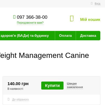
техніку
Вхід
097 366-38-00
Мій кошик
0
Передзвонити вам?
здоров'я (БАДи) та будинку
Оплата
Доставка
Weight Management Canine
140.00 грн
Швидке
Купити
замовлення
В наявності
До обраного