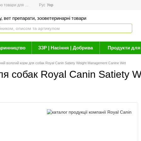
товари для здоров'я
Рус
Новини
Укр
Акції
Бренди
Контакти
Статті про 
, вет препарати, зооветеринарні товари
аринництво
ЗЗР | Насіння | Добрива
Продукти для 
ний вологий корм для собак Royal Canin Satiety Weight Management Canine Wet
ля собак Royal Canin Satiety 