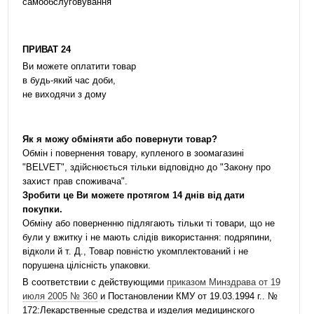
самообслуговування
ПРИВАТ 24
Ви можете оплатити товар
в будь-який час доби,
не виходячи з дому
Як я можу обміняти або повернути товар?
Обмін і повернення товару, купленого в зоомагазині
"BELVET", здійснюється тільки відповідно до "Закону про
захист прав споживача".
Зробити це Ви можете протягом 14 днів від дати
покупки.
Обміну або поверненню підлягають тільки ті товари, що не
були у вжитку і не мають слідів використання: подряпини,
відколи й т. Д., Товар повністю укомплектований і не
порушена цілісність упаковки.
В соответствии с действующими
приказом Минздрава от 19
июля 2005 № 360
и Постановлении КМУ от 19.03.1994 г.. №
172:Лекарственные средства и изделия медицинского