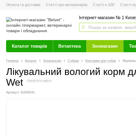
Оплата та доставка
Статті про ветеринарію
Статті о ЗЗР
Статті про 
Інтернет-магазин № 1 Киэву
Каталог товарів
Ветаптека
Зоомагазин
Тв
Головна
Каталог
Зоомагазин
Собаки
Консерви для собак
Лікуваль
Лікувальний вологий корм д
Wet
Написати відгук
Артикул: 42500041