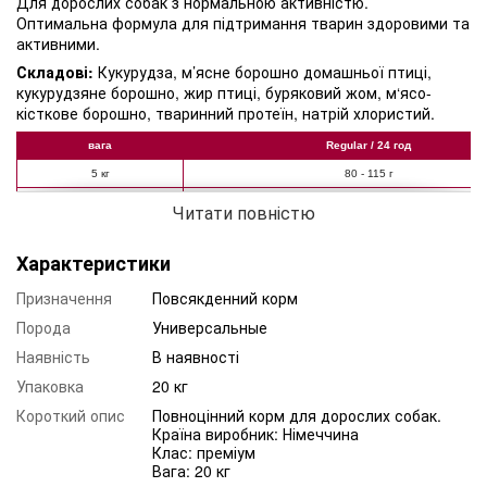
Для дорослих собак з нормальною активністю.
Оптимальна формула для підтримання тварин здоровими та
активними.
Складові:
Кукурудза, м’ясне борошно домашньої птиці,
кукурудзяне борошно, жир птиці, буряковий жом, м‘ясо-
кісткове борошно, тваринний протеїн, натрій хлористий.
вага
Regular / 24 год
5 кг
80 - 115 г
10 кг
150 - 195 г
Читати повністю
20 кг
230 - 300 г
Характеристики
35 кг
330 - 410 г
60 кг
450 - 580 г
Призначення
Повсякденний корм
80 кг
560 - 700 г
Порода
Универсальные
Наявність
В наявності
Упаковка
20 кг
Короткий опис
Повноцінний корм для дорослих собак.
Країна виробник: Німеччина
Клас: преміум
Вага: 20 кг