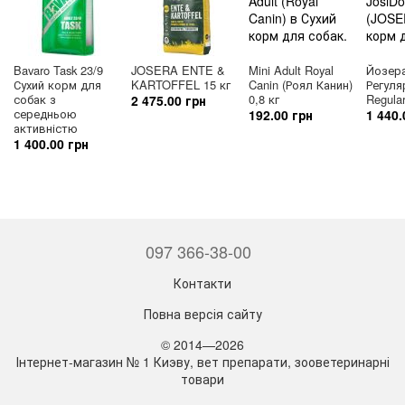
Bavaro Task 23/9
JOSERA ENTE &
Mini Adult Royal
Йозера
Сухий корм для
KARTOFFEL 15 кг
Canin (Роял Канин)
Регуля
собак з
0,8 кг
Regula
2 475.00 грн
середньою
192.00 грн
1 440.
активністю
1 400.00 грн
097 366-38-00
Контакти
Повна версія сайту
© 2014—2026
Інтернет-магазин № 1 Киэву, вет препарати, зооветеринарні
товари