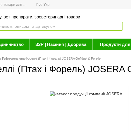
товари для здоров'я
Рус
Новини
Укр
Акції
Бренди
Контакти
Статті про 
, вет препарати, зооветеринарні товари
аринництво
ЗЗР | Насіння | Добрива
Продукти для 
 Гефлюгель енд Фореллі (Птах і Форель) JOSERA Geflügel & Forelle
лі (Птах і Форель) JOSERA Ge