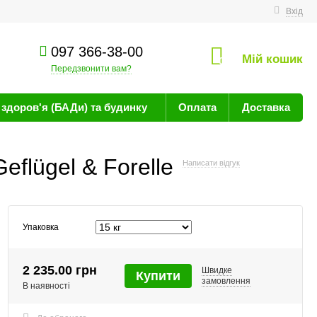
техніку
Вхід
097 366-38-00
Мій кошик
0
Передзвонити вам?
здоров'я (БАДи) та будинку
Оплата
Доставка
flügel & Forelle
Написати відгук
Упаковка
2 235.00 грн
Швидке
Купити
замовлення
В наявності