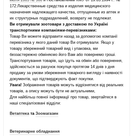
172:Лекарственные средства и изделия медицинского
назначения надлежащего качества, отпущенные из аптек и
их структурных подразделений, возврату не подлежат.
Ви отримували зоотовари з доставкою по Україні
транспортними компаніями-перевізниками:
Товар Ви можете відправити назад за допомогою компанії
перевізника у якого даний товар Ви отримували. Якщо у
товару збережений товарний вид і упаковка, ми
беззастережно обміняємо його Вам або повернемо гроші.
Транспортування товарів, що їдуть на обмін або повернення,
здійснюється за рахунок покупця протягом 14 днів з дня
продажу за умови збереження товарного вигляду і наявності
документів, що підтверджують факт покупки.
Увага!
Зображення товарів можуть відрізнятися від реальних
товарів, а опису можуть бути не актуальними,
Для найбільш повної інформації про товар, звертайтеся в
наші спеціалізовані відділи:
Ветаптека
та
Зоомагазин
Ветеринарне обладнання