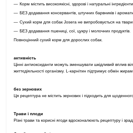
Корм містить високоякісні, здорові і натуральні інгредієн
БЕЗ додавання консервантів, штучних барвників і аромати
Сухий корм для собак Josera не випробовується на твари
БЕЗ додавання пшениці, сої, цукру і молочних продуктів.
Повноцінний сухий корм для дорослих собак.
активність
Цінні антиоксиданти можуть зменшувати шкідливий вплив віл
життєдіяльності організму.
L-карнітин підтримує обмін жирами
без зернових
Ця рецептура не містить зернових і підходить для щоденного
Трави і плоди
Різні трави та корисні ягоди вдосконалюють рецептуру і зр