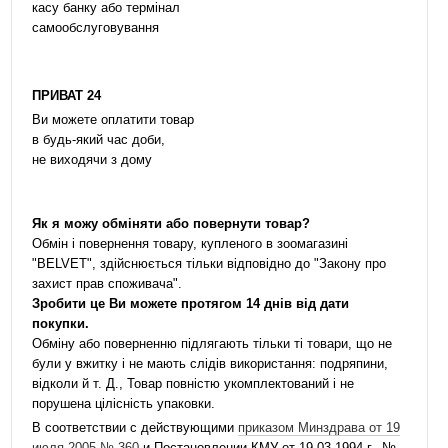
касу банку або термінал
самообслуговування
ПРИВАТ 24
Ви можете оплатити товар
в будь-який час доби,
не виходячи з дому
Як я можу обміняти або повернути товар?
Обмін і повернення товару, купленого в зоомагазині
"BELVET", здійснюється тільки відповідно до "Закону про
захист прав споживача".
Зробити це Ви можете протягом 14 днів від дати
покупки.
Обміну або поверненню підлягають тільки ті товари, що не
були у вжитку і не мають слідів використання: подряпини,
відколи й т. Д., Товар повністю укомплектований і не
порушена цілісність упаковки.
В соответствии с действующими
приказом Минздрава от 19
июля 2005 № 360
и Постановлении КМУ от 19.03.1994 г.. №