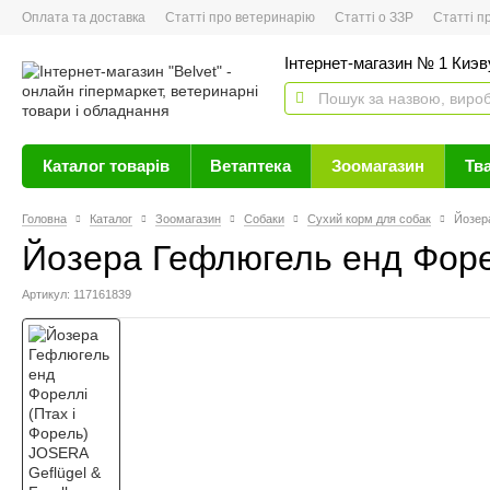
Оплата та доставка
Статті про ветеринарію
Статті о ЗЗР
Статті про 
Інтернет-магазин № 1 Киэву
Каталог товарів
Ветаптека
Зоомагазин
Тв
Головна
Каталог
Зоомагазин
Собаки
Сухий корм для собак
Йозера
Йозера Гефлюгель енд Форел
Артикул: 117161839