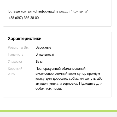
Більше контактної інформації
в розділі "Контакти"
+38 (097) 366-38-00
Характеристики
Розмір та Вік
Взрослые
Наявність
В наявності
Упаковка
15 кг
Короткий
Повнораціонний збалансований
опис
високоенергетичний корм супер-преміум
класу для дорослих собак, які хочуть або
змушені уникати зернових. Підходить для
собак усіх порід.