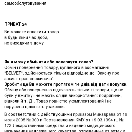
самообслуговування
ПРИВАТ 24
Ви можете оплатити товар
в будь-який час доби,
не виходячи з дому
Як я можу обміняти або повернути товар?
Обмін і повернення товару, купленого в зоомагазині
"BELVET", здійснюється тільки відповідно до "Закону про
захист прав споживача".
Зробити це Ви можете протягом 14 днів від дати покупки.
Обміну або поверненню підлягають тільки ті товари, що не
були у вжитку і не мають слідів використання: подряпини,
відколи й т. Д., Товар повністю укомплектований і не
порушена цілісність упаковки.
В соответствии с действующими
приказом Минздрава от 19
июля 2005 № 360
и Постановлении КМУ от 19.03.1994 г.. №
172:Лекарственные средства и изделия медицинского
назначения надлежащего качества, отпущенные из аптек и