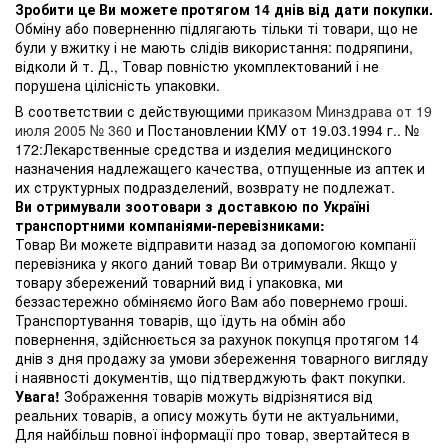
Зробити це Ви можете протягом 14 днів від дати покупки.
Обміну або поверненню підлягають тільки ті товари, що не
були у вжитку і не мають слідів використання: подряпини,
відколи й т. Д., Товар повністю укомплектований і не
порушена цілісність упаковки.
В соответствии с действующими
приказом Минздрава от 19
июля 2005 № 360
и Постановлении КМУ от 19.03.1994 г.. №
172:Лекарственные средства и изделия медицинского
назначения надлежащего качества, отпущенные из аптек и
их структурных подразделений, возврату не подлежат.
Ви отримували зоотовари з доставкою по Україні
транспортними компаніями-перевізниками:
Товар Ви можете відправити назад за допомогою компанії
перевізника у якого даний товар Ви отримували. Якщо у
товару збережений товарний вид і упаковка, ми
беззастережно обміняємо його Вам або повернемо гроші.
Транспортування товарів, що їдуть на обмін або
повернення, здійснюється за рахунок покупця протягом 14
днів з дня продажу за умови збереження товарного вигляду
і наявності документів, що підтверджують факт покупки.
Увага!
Зображення товарів можуть відрізнятися від
реальних товарів, а опису можуть бути не актуальними,
Для найбільш повної інформації про товар, звертайтеся в