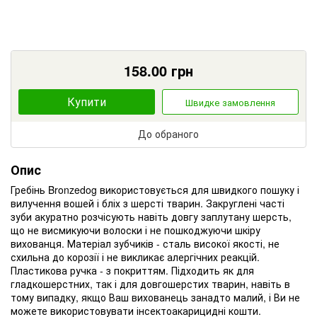
158.00
грн
Купити
Швидке замовлення
До обраного
Опис
Гребінь Bronzedog використовується для швидкого пошуку і
вилучення вошей і бліх з шерсті тварин. Закруглені часті
зуби акуратно розчісують навіть довгу заплутану шерсть,
що не висмикуючи волоски і не пошкоджуючи шкіру
вихованця. Матеріал зубчиків - сталь високої якості, не
схильна до корозії і не викликає алергічних реакцій.
Пластикова ручка - з покриттям. Підходить як для
гладкошерстних, так і для довгошерстих тварин, навіть в
тому випадку, якщо Ваш вихованець занадто малий, і Ви не
можете використовувати інсектоакарицидні кошти.