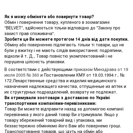
Як я можу обміняти або повернути товар?
Обмін і повернення товару, купленого в зоомагазині
"BELVET", здійснюється тільки відповідно до "Закону про
захист прав споживача".
Зробити це Ви можете протягом 14 днів від дати покупки.
Обміну або поверненню підлягають тільки ті товари, що не
були у вжитку і не мають слідів використання: подряпини,
відколи й т. Д., Товар повністю укомплектований і не
порушена цілісність упаковки.
В соответствии с действующими
приказом Минздрава от 19
июля 2005 № 360
и Постановлении КМУ от 19.03.1994 г.. №
172:Лекарственные средства и изделия медицинского
назначения надлежащего качества, отпущенные из аптек и
их структурных подразделений, возврату не подлежат.
Ви отримували зоотовари з доставкою по Україні
транспортними компаніями-перевізниками:
Товар Ви можете відправити назад за допомогою компанії
перевізника у якого даний товар Ви отримували. Якщо у
товару збережений товарний вид і упаковка, ми
беззастережно обміняємо його Вам або повернемо гроші.
Транспортування товарів, що їдуть на обмін або