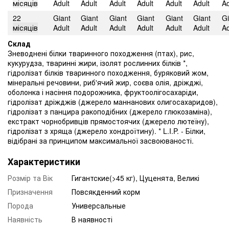
місяців
Adult
Adult
Adult
Adult
Adult
Adult
Ad
22
Giant
Giant
Giant
Giant
Giant
Giant
Gi
місяців
Adult
Adult
Adult
Adult
Adult
Adult
Ad
Склад
Зневоднені білки тваринного походження (птах), рис,
кукурудза, тваринні жири, ізолят рослинних білків *,
гідролізат білків тваринного походження, буряковий жом,
мінеральні речовини, риб'ячий жир, соєва олія, дріжджі,
оболонка і насіння подорожника, фруктоолігосахаріди,
гідролізат дріжджів (джерело мaннанових олигосахаридов),
гідролізат з панцира ракоподібних (джерело глюкозаміна),
екстракт чорнобривців прямостоячих (джерело лютеїну),
гідролізат з хряща (джерело хондроїтину). * L.I.P. - Білки,
відібрані за принципом максимальної засвоюваності.
Характеристики
Розмір та Вік
Гигантские(>45 кг), Цуценята, Великі
Призначення
Повсякденний корм
Порода
Универсальные
Наявність
В наявності