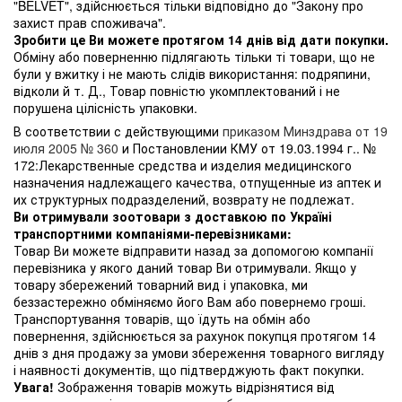
"BELVET", здійснюється тільки відповідно до "Закону про
захист прав споживача".
Зробити це Ви можете протягом 14 днів від дати покупки.
Обміну або поверненню підлягають тільки ті товари, що не
були у вжитку і не мають слідів використання: подряпини,
відколи й т. Д., Товар повністю укомплектований і не
порушена цілісність упаковки.
В соответствии с действующими
приказом Минздрава от 19
июля 2005 № 360
и Постановлении КМУ от 19.03.1994 г.. №
172:Лекарственные средства и изделия медицинского
назначения надлежащего качества, отпущенные из аптек и
их структурных подразделений, возврату не подлежат.
Ви отримували зоотовари з доставкою по Україні
транспортними компаніями-перевізниками:
Товар Ви можете відправити назад за допомогою компанії
перевізника у якого даний товар Ви отримували. Якщо у
товару збережений товарний вид і упаковка, ми
беззастережно обміняємо його Вам або повернемо гроші.
Транспортування товарів, що їдуть на обмін або
повернення, здійснюється за рахунок покупця протягом 14
днів з дня продажу за умови збереження товарного вигляду
і наявності документів, що підтверджують факт покупки.
Увага!
Зображення товарів можуть відрізнятися від