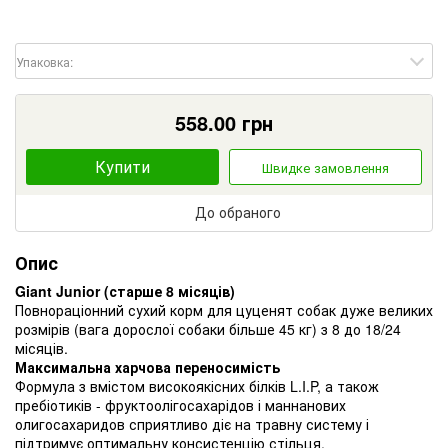
Упаковка:
558.00
грн
Купити
Швидке замовлення
До обраного
Опис
Giant Junior (старше 8 місяців)
Повнораціонний сухий корм для цуценят собак дуже великих
розмірів (вага дорослої собаки більше 45 кг) з 8 до 18/24
місяців.
Максимальна харчова переносимість
Формула з вмістом високоякісних білків L.I.P, а також
пребіотиків - фруктоолігосахарідов і маннанових
олигосахаридов сприятливо діє на травну систему і
підтримує оптимальну консистенцію стільця.