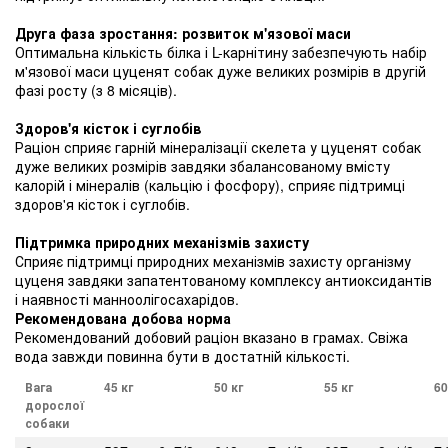
Друга фаза зростання: розвиток м'язової маси
Оптимальна кількість білка і L-карнітину забезпечують набір
м'язової маси цуценят собак дуже великих розмірів в другій
фазі росту (з 8 місяців).
Здоров'я кісток і суглобів
Раціон сприяє гарній мінералізації скелета у цуценят собак
дуже великих розмірів завдяки збалансованому вмісту
калорій і мінералів (кальцію і фосфору), сприяє підтримці
здоров'я кісток і суглобів.
Підтримка природних механізмів захисту
Сприяє підтримці природних механізмів захисту організму
цуценя завдяки запатентованому комплексу антиоксидантів
і наявності манноолігосахарідов.
Рекомендована добова норма
Рекомендований добовий раціон вказано в грамах. Cвіжа
вода завжди повинна бути в достатній кількості.
Вага
45 кг
50 кг
55 кг
60
дорослої
собаки