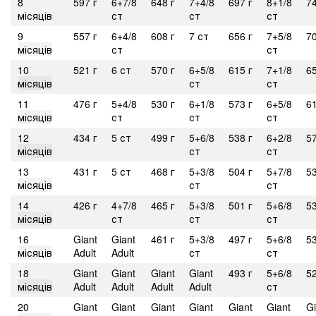
8
597 г
6+7/8
648 г
7+4/8
697 г
8+1/8
74
місяців
ст
ст
ст
9
557 г
6+4/8
608 г
7 ст
656 г
7+5/8
70
місяців
ст
ст
10
521 г
6 ст
570 г
6+5/8
615 г
7+1/8
65
місяців
ст
ст
11
476 г
5+4/8
530 г
6+1/8
573 г
6+5/8
61
місяців
ст
ст
ст
12
434 г
5 ст
499 г
5+6/8
538 г
6+2/8
57
місяців
ст
ст
13
431 г
5 ст
468 г
5+3/8
504 г
5+7/8
53
місяців
ст
ст
14
426 г
4+7/8
465 г
5+3/8
501 г
5+6/8
53
місяців
ст
ст
ст
16
Giant
Giant
461 г
5+3/8
497 г
5+6/8
53
місяців
Adult
Adult
ст
ст
18
Giant
Giant
Giant
Giant
493 г
5+6/8
52
місяців
Adult
Adult
Adult
Adult
ст
20
Giant
Giant
Giant
Giant
Giant
Giant
Gi