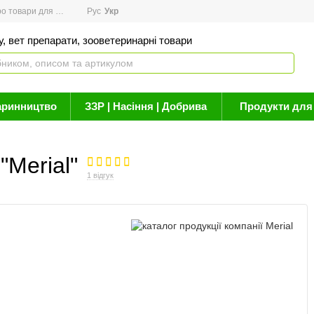
товари для здоров'я
Рус
Новини
Укр
Акції
Бренди
Контакти
Статті про 
, вет препарати, зооветеринарні товари
аринництво
ЗЗР | Насіння | Добрива
Продукти для 
"Merial"
1 відгук