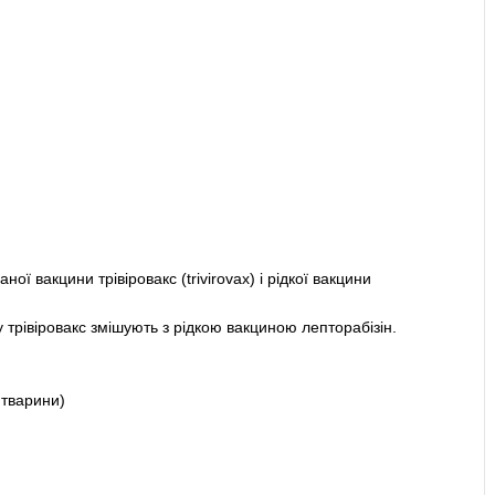
ої вакцини трівіровакс (trivirovax) і рідкої вакцини
трівіровакс змішують з рідкою вакциною лепторабізін.
 тварини)