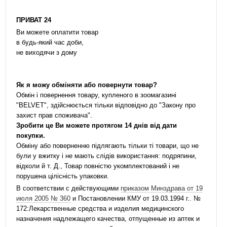
ПРИВАТ 24
Ви можете оплатити товар
в будь-який час доби,
не виходячи з дому
Як я можу обміняти або повернути товар?
Обмін і повернення товару, купленого в зоомагазині
"BELVET", здійснюється тільки відповідно до "Закону про
захист прав споживача".
Зробити це Ви можете протягом 14 днів від дати
покупки.
Обміну або поверненню підлягають тільки ті товари, що не
були у вжитку і не мають слідів використання: подряпини,
відколи й т. Д., Товар повністю укомплектований і не
порушена цілісність упаковки.
В соответствии с действующими
приказом Минздрава от 19
июля 2005 № 360
и Постановлении КМУ от 19.03.1994 г.. №
172:Лекарственные средства и изделия медицинского
назначения надлежащего качества, отпущенные из аптек и