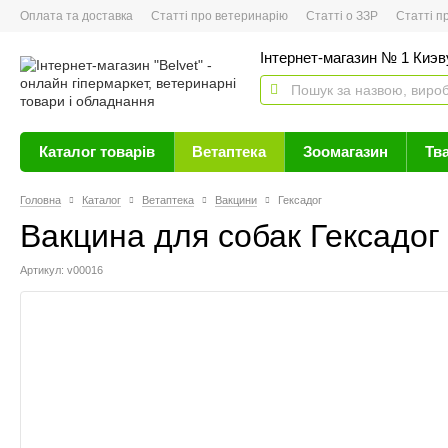
Оплата та доставка
Статті про ветеринарію
Статті о ЗЗР
Статті про 
Інтернет-магазин № 1 Киэву
Каталог товарів
Ветаптека
Зоомагазин
Тв
Головна
Каталог
Ветаптека
Вакцини
Гексадог
Вакцина для собак Гексадог 
Артикул: v00016