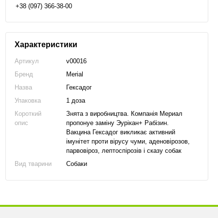
+38 (097) 366-38-00
Характеристики
Артикул
v00016
Бренд
Merial
Назва
Гексадог
Упаковка
1 доза
Короткий
Знята з виробництва. Компанія Мериал
опис
пропонуе заміну Эурікан+ Рабізин.
Вакцина Гексадог викликає активний
імунітет проти вірусу чуми, аденовірозов,
парвовіроз, лептоспірозів і сказу собак
Вид тварини
Собаки