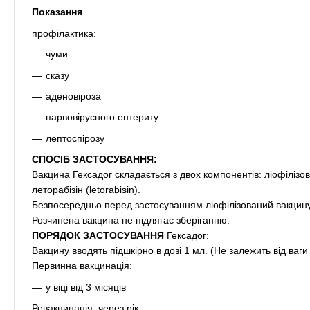
Показання
профілактика:
чуми
сказу
аденовіроза
парвовірусного ентериту
лептоспірозу
СПОСІБ ЗАСТОСУВАННЯ:
Вакцина Гексадог складається з двох компонентів: ліофілізован
леторабізін (letorabisin).
Безпосередньо перед застосуванням ліофілізований вакцину 
Розчинена вакцина не підлягає зберіганню.
ПОРЯДОК ЗАСТОСУВАННЯ
Гексадог:
Вакцину вводять підшкірно в дозі 1 мл. (Не залежить від ваги
Первинна вакцинація:
у віці від 3 місяців
Ревакцинація: через рік.