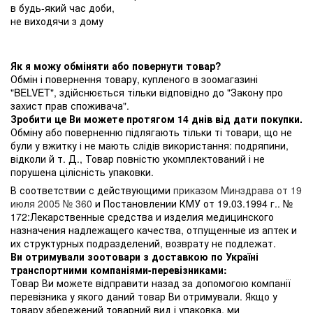
в будь-який час доби,
не виходячи з дому
Як я можу обміняти або повернути товар?
Обмін і повернення товару, купленого в зоомагазині
"BELVET", здійснюється тільки відповідно до "Закону про
захист прав споживача".
Зробити це Ви можете протягом 14 днів від дати покупки.
Обміну або поверненню підлягають тільки ті товари, що не
були у вжитку і не мають слідів використання: подряпини,
відколи й т. Д., Товар повністю укомплектований і не
порушена цілісність упаковки.
В соответствии с действующими
приказом Минздрава от 19
июля 2005 № 360
и Постановлении КМУ от 19.03.1994 г.. №
172:Лекарственные средства и изделия медицинского
назначения надлежащего качества, отпущенные из аптек и
их структурных подразделений, возврату не подлежат.
Ви отримували зоотовари з доставкою по Україні
транспортними компаніями-перевізниками:
Товар Ви можете відправити назад за допомогою компанії
перевізника у якого даний товар Ви отримували. Якщо у
товару збережений товарний вид і упаковка, ми