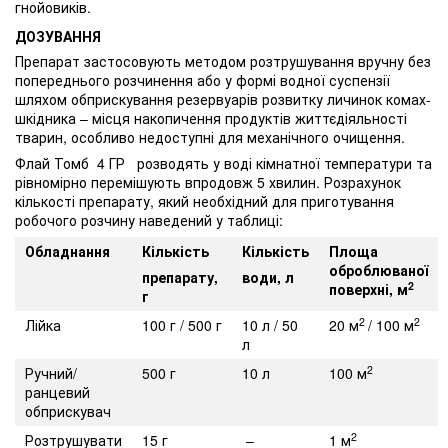
гнойовиків.
ДОЗУВАННЯ
Препарат застосовують методом розтрушування вручну без
попереднього розчинення або у формі водної суспензії
шляхом обприскування резервуарів розвитку личинок комах-
шкідника – місця накопичення продуктів життєдіяльності
тварин, особливо недоступні для механічного очищення.
Флай Томб 4 ГР
розводять у воді кімнатної температури та
рівномірно перемішують впродовж 5 хвилин. Розрахунок
кількості препарату, який необхідний для приготування
робочого розчину наведений у таблиці:
Обладнання
Кількість
Кількість
Площа
оброблюваної
препарату,
води, л
2
поверхні, м
г
2
2
Лійка
100 г / 500 г
10 л / 50
20 м
/ 100 м
л
2
Ручний/
500 г
10 л
100 м
ранцевий
обприскувач
2
Розтрушувати
15 г
–
1 м