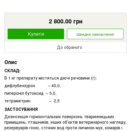
2 800.00
грн
Купити
Швидке замовлення
До обраного
Опис
СКЛАД
:
В 1 кг препарату містяться діючі речовини (г):
дифлубензурон – 40,0,
пипероніл бутоксид – 5,0,
тетраметрин – 2,5
ЗАСТОСУВАННЯ
Дезінсекція горизонтальних поверхонь тваринницьких
приміщень, пташників, інших об′єктів ветеринарного нагляду,
резервуарів гною, стічних вод проти личинок мух, комарів і