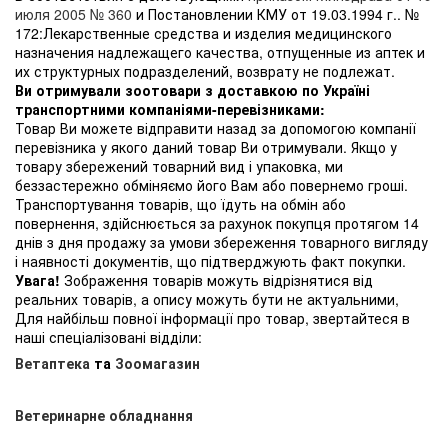
июля 2005 № 360
и Постановлении КМУ от 19.03.1994 г.. №
172:Лекарственные средства и изделия медицинского
назначения надлежащего качества, отпущенные из аптек и
их структурных подразделений, возврату не подлежат.
Ви отримували зоотовари з доставкою по Україні
транспортними компаніями-перевізниками:
Товар Ви можете відправити назад за допомогою компанії
перевізника у якого даний товар Ви отримували. Якщо у
товару збережений товарний вид і упаковка, ми
беззастережно обміняємо його Вам або повернемо гроші.
Транспортування товарів, що їдуть на обмін або
повернення, здійснюється за рахунок покупця протягом 14
днів з дня продажу за умови збереження товарного вигляду
і наявності документів, що підтверджують факт покупки.
Увага!
Зображення товарів можуть відрізнятися від
реальних товарів, а опису можуть бути не актуальними,
Для найбільш повної інформації про товар, звертайтеся в
наші спеціалізовані відділи:
Ветаптека
та
Зоомагазин
Ветеринарне обладнання