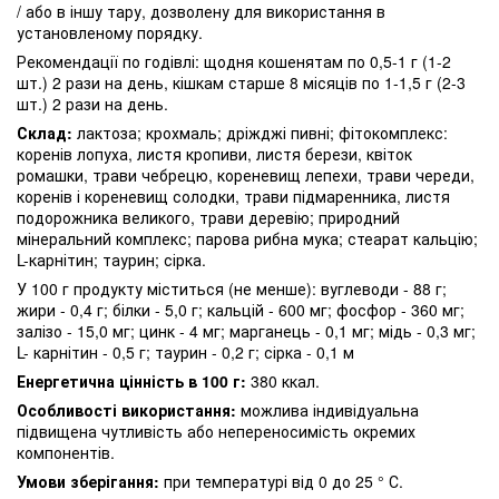
/ або в іншу тару, дозволену для використання в
установленому порядку.
Рекомендації по годівлі: щодня кошенятам по 0,5-1 г (1-2
шт.) 2 рази на день, кішкам старше 8 місяців по 1-1,5 г (2-3
шт.) 2 рази на день.
Склад:
лактоза; крохмаль; дріжджі пивні; фітокомплекс:
коренів лопуха, листя кропиви, листя берези, квіток
ромашки, трави чебрецю, кореневищ лепехи, трави череди,
коренів і кореневищ солодки, трави підмаренника, листя
подорожника великого, трави деревію; природний
мінеральний комплекс; парова рибна мука; стеарат кальцію;
L-карнітин; таурин; сірка.
У 100 г продукту міститься (не менше): вуглеводи - 88 г;
жири - 0,4 г; білки - 5,0 г; кальцій - 600 мг; фосфор - 360 мг;
залізо - 15,0 мг; цинк - 4 мг; марганець - 0,1 мг; мідь - 0,3 мг;
L- карнітин - 0,5 г; таурин - 0,2 г; сірка - 0,1 м
Енергетична цінність в 100 г:
380 ккал.
Особливості використання:
можлива індивідуальна
підвищена чутливість або непереносимість окремих
компонентів.
Умови зберігання:
при температурі від 0 до 25 ° С.