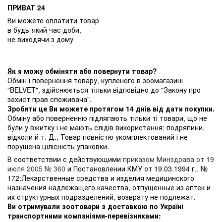
ПРИВАТ 24
Ви можете оплатити товар
в будь-який час доби,
не виходячи з дому
Як я можу обміняти або повернути товар?
Обмін і повернення товару, купленого в зоомагазині
"BELVET", здійснюється тільки відповідно до "Закону про
захист прав споживача".
Зробити це Ви можете протягом 14 днів від дати покупки.
Обміну або поверненню підлягають тільки ті товари, що не
були у вжитку і не мають слідів використання: подряпини,
відколи й т. Д., Товар повністю укомплектований і не
порушена цілісність упаковки.
В соответствии с действующими
приказом Минздрава от 19
июля 2005 № 360
и Постановлении КМУ от 19.03.1994 г.. №
172:Лекарственные средства и изделия медицинского
назначения надлежащего качества, отпущенные из аптек и
их структурных подразделений, возврату не подлежат.
Ви отримували зоотовари з доставкою по Україні
транспортними компаніями-перевізниками: