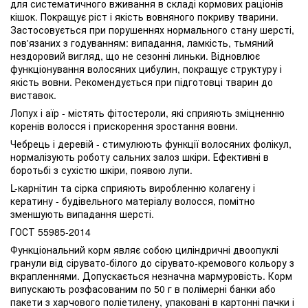
для систематичного вживання в складі кормових раціонів
кішок. Покращує ріст і якість вовняного покриву тварини.
Застосовується при порушеннях нормального стану шерсті,
пов'язаних з годуванням: випадання, ламкість, тьмяний
нездоровий вигляд, що не сезонні линьки. Відновлює
функціонування волосяних цибулин, покращує структуру і
якість вовни. Рекомендується при підготовці тварин до
виставок.
Лопух і аїр - містять фітостероли, які сприяють зміцненню
коренів волосся і прискорення зростання вовни.
Чебрець і деревій - стимулюють функції волосяних фолікул,
нормалізують роботу сальних залоз шкіри. Ефективні в
боротьбі з сухістю шкіри, появою лупи.
L-карнітин та сірка сприяють виробленню колагену і
кератину - будівельного матеріалу волосся, помітно
зменшують випадання шерсті.
ГОСТ 55985-2014
Функціональний корм являє собою циліндричні двоопуклі
гранули від сірувато-білого до сірувато-кремового кольору з
вкрапленнями. Допускається незначна мармуровість. Корм
випускають розфасованим по 50 г в полімерні банки або
пакети з харчового поліетилену, упаковані в картонні пачки і