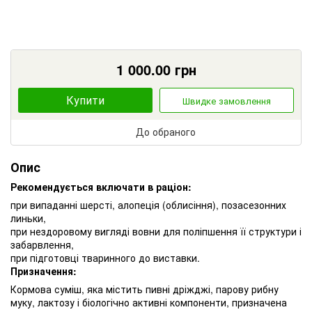
1 000.00
грн
Купити
Швидке замовлення
До обраного
Опис
Рекомендується включати в раціон:
при випаданні шерсті, алопеція (облисіння), позасезонних
линьки,
при нездоровому вигляді вовни для поліпшення її структури і
забарвлення,
при підготовці тваринного до виставки.
Призначення:
Кормова суміш, яка містить пивні дріжджі, парову рибну
муку, лактозу і біологічно активні компоненти, призначена