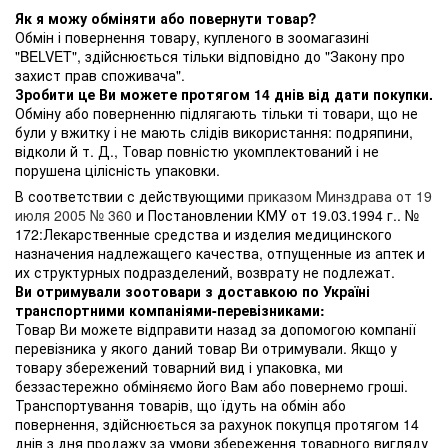
Як я можу обміняти або повернути товар?
Обмін і повернення товару, купленого в зоомагазині
"BELVET", здійснюється тільки відповідно до "Закону про
захист прав споживача".
Зробити це Ви можете протягом 14 днів від дати покупки.
Обміну або поверненню підлягають тільки ті товари, що не
були у вжитку і не мають слідів використання: подряпини,
відколи й т. Д., Товар повністю укомплектований і не
порушена цілісність упаковки.
В соответствии с действующими
приказом Минздрава от 19
июля 2005 № 360
и Постановлении КМУ от 19.03.1994 г.. №
172:Лекарственные средства и изделия медицинского
назначения надлежащего качества, отпущенные из аптек и
их структурных подразделений, возврату не подлежат.
Ви отримували зоотовари з доставкою по Україні
транспортними компаніями-перевізниками:
Товар Ви можете відправити назад за допомогою компанії
перевізника у якого даний товар Ви отримували. Якщо у
товару збережений товарний вид і упаковка, ми
беззастережно обміняємо його Вам або повернемо гроші.
Транспортування товарів, що їдуть на обмін або
повернення, здійснюється за рахунок покупця протягом 14
днів з дня продажу за умови збереження товарного вигляду