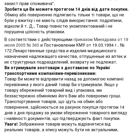
захист прав споживача".
Зробити це Ви можете протягом 14 днів від дати покупки.
Обміну або поверненню підлягають тільки ті товари, що не
були у вжитку і не мають слідів використання: подряпини,
відколи й т. Д., Товар повністю укомплектований і не
порушена цілісність упаковки.
В соответствии с действующими
приказом Минздрава от 19
июля 2005 № 360
и Постановлении КМУ от 19.03.1994 г.. №
172:Лекарственные средства и изделия медицинского
назначения надлежащего качества, отпущенные из аптек и
их структурных подразделений, возврату не подлежат.
Ви отримували зоотовари з доставкою по Україні
транспортними компаніями-перевізниками:
Товар Ви можете відправити назад за допомогою компанії
перевізника у якого даний товар Ви отримували. Якщо у
товару збережений товарний вид і упаковка, ми
беззастережно обміняємо його Вам або повернемо гроші.
Транспортування товарів, що їдуть на обмін або
повернення, здійснюється за рахунок покупця протягом 14
днів з дня продажу за умови збереження товарного вигляду
і наявності документів, що підтверджують факт покупки.
Увага!
Зображення товарів можуть відрізнятися від
реальних товарів, а опису можуть бути не актуальними,