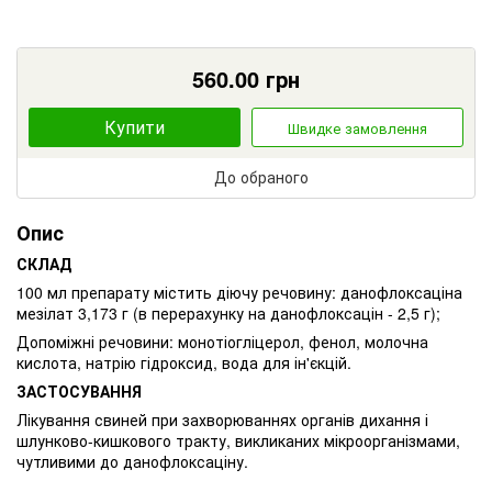
560.00
грн
Купити
Швидке замовлення
До обраного
Опис
СКЛАД
100 мл препарату містить діючу речовину: данофлоксаціна
мезілат 3,173 г (в перерахунку на данофлоксацін - 2,5 г);
Допоміжні речовини: монотіогліцерол, фенол, молочна
кислота, натрію гідроксид, вода для ін'єкцій.
ЗАСТОСУВАННЯ
Лікування свиней при захворюваннях органів дихання і
шлунково-кишкового тракту, викликаних мікроорганізмами,
чутливими до данофлоксаціну.