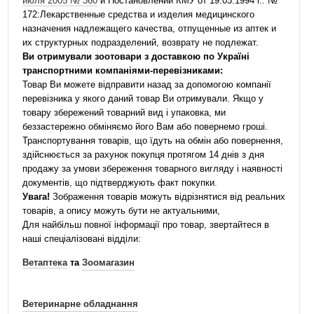
июля 2005 № 360
и Постановлении КМУ от 19.03.1994 г.. №
172:Лекарственные средства и изделия медицинского
назначения надлежащего качества, отпущенные из аптек и
их структурных подразделений, возврату не подлежат.
Ви отримували зоотовари з доставкою по Україні
транспортними компаніями-перевізниками:
Товар Ви можете відправити назад за допомогою компанії
перевізника у якого даний товар Ви отримували. Якщо у
товару збережений товарний вид і упаковка, ми
беззастережно обміняємо його Вам або повернемо гроші.
Транспортування товарів, що їдуть на обмін або повернення,
здійснюється за рахунок покупця протягом 14 днів з дня
продажу за умови збереження товарного вигляду і наявності
документів, що підтверджують факт покупки.
Увага!
Зображення товарів можуть відрізнятися від реальних
товарів, а опису можуть бути не актуальними,
Для найбільш повної інформації про товар, звертайтеся в
наші спеціалізовані відділи:
Ветаптека
та
Зоомагазин
Ветеринарне обладнання