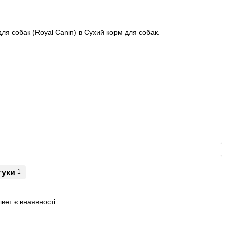
гуки
1
вет є внаявності.