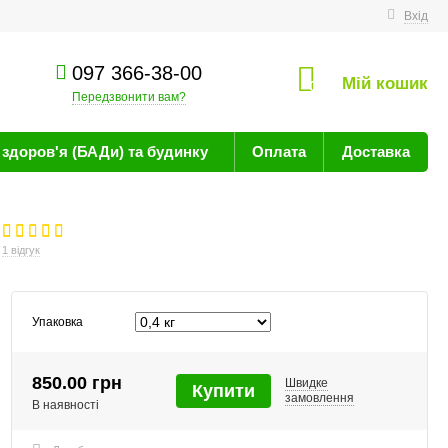
техніку
Вхід
097 366-38-00
Мій кошик
0
Передзвонити вам?
здоров'я (БАДи) та будинку
Оплата
Доставка
1 відгук
Упаковка
850.00 грн
Швидке
Купити
замовлення
В наявності