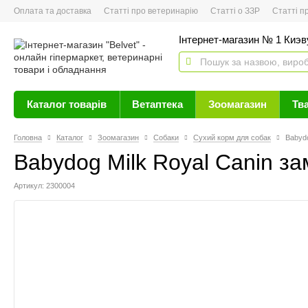
Оплата та доставка
Статті про ветеринарію
Статті о ЗЗР
Статті про 
Інтернет-магазин № 1 Киэву
Каталог товарів
Ветаптека
Зоомагазин
Тв
Головна
Каталог
Зоомагазин
Собаки
Сухий корм для собак
Babydo
Babydog Milk Royal Canin за
Артикул: 2300004