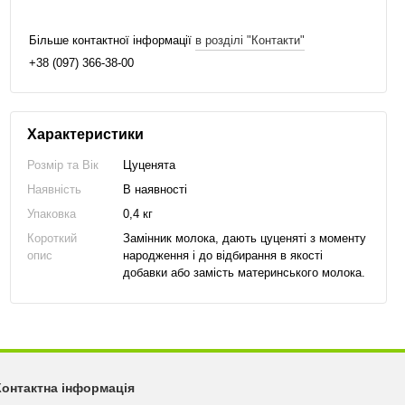
Більше контактної інформації
в розділі "Контакти"
+38 (097) 366-38-00
Характеристики
Розмір та Вік
Цуценята
Наявність
В наявності
Упаковка
0,4 кг
Короткий
Замінник молока, дають цуценяті з моменту
опис
народження і до відбирання в якості
добавки або замість материнського молока.
Контактна інформація