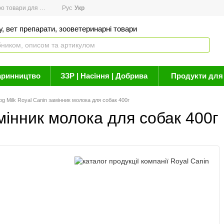
товари для здоров'я
Рус
Новини
Укр
Акції
Бренди
Контакти
Статті про 
, вет препарати, зооветеринарні товари
аринництво
ЗЗР | Насіння | Добрива
Продукти для 
g Milk Royal Canin замінник молока для собак 400г
мінник молока для собак 400г