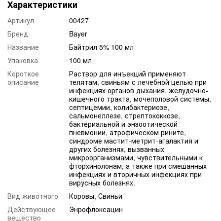
Характеристики
Артикул
00427
Бренд
Bayer
Название
Байтрил 5% 100 мл
Упаковка
100 мл
Короткое
Раствор для инъекций применяют
описание
телятам, свиньям с лечебной целью при
инфекциях органов дыхания, желудочно-
кишечного тракта, мочеполовой системы,
септицемии, колибактериозе,
сальмонеллезе, стрептококкозе,
бактериальной и энзоотической
пневмонии, атрофическом рините,
синдроме мастит-метрит-агалактия и
других болезнях, вызванных
микроорганизмами, чувствительными к
фторхинолонам, а также при смешанных
инфекциях и вторичных инфекциях при
вирусных болезнях.
Вид животного
Коровы, Свиньи
Действующее
Энрофлоксацин
вещество