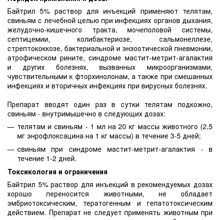
Байтрил 5% раствор для инъекций применяют телятам,
свиньям с лечебной целью при инфекциях органов дыхания,
желудочно-кишечного тракта, мочеполовой системы,
септицемии, колибактериозе, сальмонеллезе,
стрептококкозе, бактериальной и энзоотической пневмонии,
атрофическом рините, синдроме мастит-метрит-агалактия
и других болезнях, вызванных микроорганизмами,
чувствительными к фторхинолонам, а также при смешанных
инфекциях и вторичных инфекциях при вирусных болезнях.
Препарат вводят один раз в сутки телятам подкожно,
свиньям - внутримышечно в следующих дозах:
телятам и свиньям - 1 мл на 20 кг массы животного (2,5
мг энрофлоксацина на 1 кг массы) в течение 3-5 дней;
свиньям при синдроме мастит-метрит-агалактия - в
течение 1-2 дней.
Токсикология и ограничения
Байтрил 5% раствор для инъекций в рекомендуемых дозах
хорошо переносится животными, не обладает
эмбриотоксическим, тератогенным и гепатотоксическим
действием. Препарат не следует применять животным при