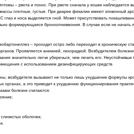
птомы – рвота и понос. При рвоте сначала у кошки наблюдается в
массы плотные, густые. При диарее фекалии имеют зловонный аром
 С глаз и носа выделяется гной. Может присутствовать покашливан
льно формирующаяся бронхопневмония. В случае если не начать л
обартонеллез – проходит остро либо переходит в хроническую ста
рганов. Проявляется анемией, лихорадкой. Возбудителем болезни
ания значительно легче уберечься, чем лечить его. Неустойчивые 
помещения с использованием дезинфицирующих средств.
ны, возбудители вызывают не только лишь ухудшение формулы кро
х органах, а это приводит к ухудшению функционирования практич
ками болезни считаются:
тояние;
 слизистых оболочек;
я.