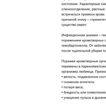
состояние. Характерные сим
слюнооотделение, рвотные 
встречаться примеси крови.
причиной этому – стремите
существо умрет.
Инфекционная анемия – гем
поражением кроветворных о
гемобартонелла. От заболев
после тщательной уборки 
Поражая кроветворные орга
перемены в паренхиматозны
организма любимца. Призна
• вялость, подавленное сос
• снижение аппетита;
• потеря веса;
• бледность или пожелтение
• учащение пульса и дыхани