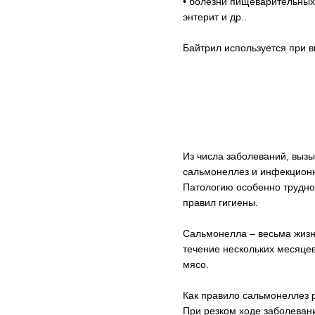
• болезни пищеварительных
энтерит и др..
Байтрил используется при 
Из числа заболеваний, выз
сальмонеллез и инфекционн
Патологию особенно трудно
правил гигиены.
Сальмонелла – весьма жизне
течение нескольких месяце
мясо.
Как правило сальмонеллез р
При резком ходе заболеван