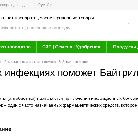
арах для здоровья
Рус
Новости
Укр
Акции
Бренды
Контакты
Статьи о 
ва, вет препараты, зооветеринарные товары
вотноводство
СЗР | Семена | Удобрения
Продукты 
При опасных инфекциях поможет Байтрил для кошек
 инфекциях поможет Байтрил
ты (антибиотики) назначаются при лечении инфекционных болезн
ек – один с часто назначаемых фармацевтических средств, которо
ание