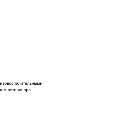
тивовоспалительными
том ветеринара.