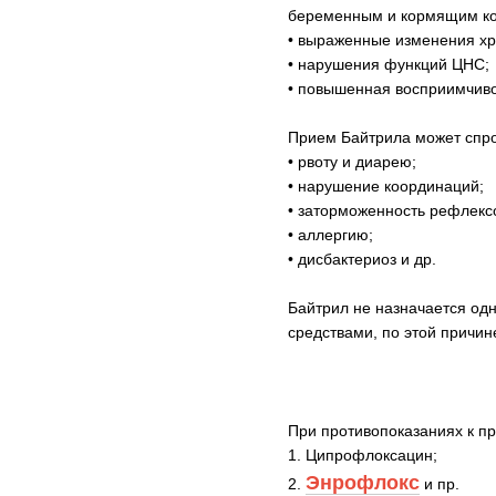
беременным и кормящим ко
• выраженные изменения хр
• нарушения функций ЦНС;
• повышенная восприимчиво
Прием Байтрила может спро
• рвоту и диарею;
• нарушение координаций;
• заторможенность рефлекс
• аллергию;
• дисбактериоз и др.
Байтрил не назначается о
средствами, по этой причи
При противопоказаниях к п
1. Ципрофлоксацин;
Энрофлокс
2.
и пр.