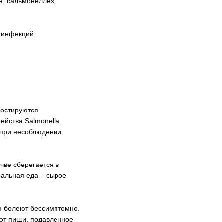
я, сальмонеллез,
 инфекций.
ностируются
йства Salmonella.
 при несоблюдении
чве сберегается в
ральная еда – сырое
ую болеют бессимптомно.
 от пищи, подавленное