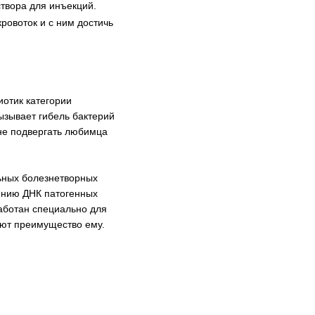
твора для инъекций.
ровоток и с ним достичь
иотик категории
ызывает гибель бактерий
 не подвергать любимца
льных болезнетворных
лению ДНК патогенных
работан специально для
ают преимущество ему.