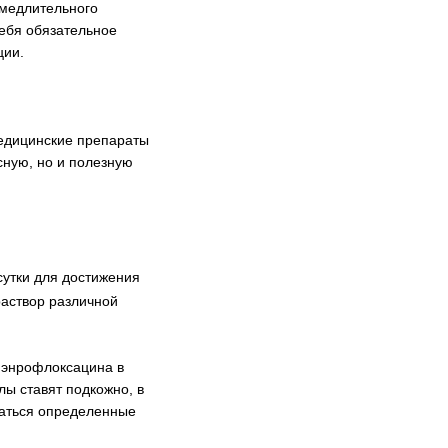
амедлительного
себя обязательное
ции.
едицинские препараты
сную, но и полезную
сутки для достижения
раствор различной
– энрофлоксацина в
лы ставят подкожно, в
ваться определенные