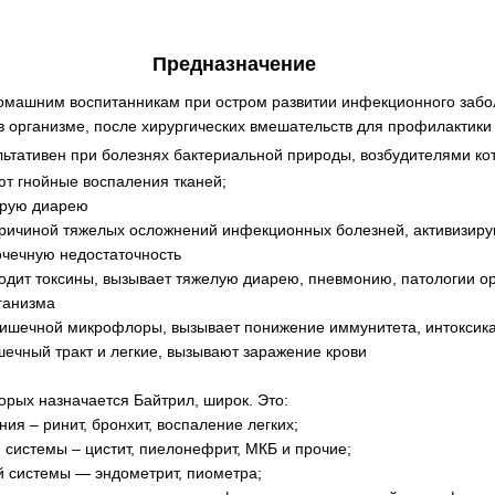
Предназначение
омашним воспитанникам при остром развитии инфекционного забо
в организме, после хирургических вмешательств для профилактики
ьтативен при болезнях бактериальной природы, возбудителями ко
ют гнойные воспаления тканей;
трую диарею
причиной тяжелых осложнений инфекционных болезней, активизир
очечную недостаточность
дит токсины, вызывает тяжелую диарею, пневмонию, патологии о
ганизма
кишечной микрофлоры, вызывает понижение иммунитета, интоксик
шечный тракт и легкие, вызывают заражение крови
орых назначается Байтрил, широк. Это:
ия – ринит, бронхит, воспаление легких;
системы – цистит, пиелонефрит, МКБ и прочие;
й системы — эндометрит, пиометра;