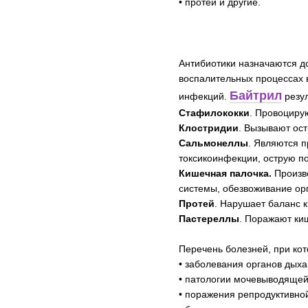
• протеи и другие.
Антибиотики назначаются д
воспалительных процессах 
Байтрил
инфекций.
резул
Стафилококки
. Провоциру
Клостридии
. Вызывают ос
Сальмонеллы
. Являются 
токсикоинфекции, острую п
Кишечная палочка.
Произво
системы, обезвоживание ор
Протей
. Нарушает баланс 
Пастереллы
. Поражают ки
Перечень болезней, при кот
• заболевания органов дыхан
• патологии мочевыводящей 
• поражения репродуктивно