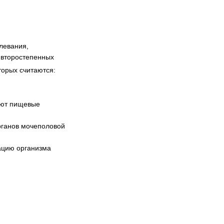
левания,
 второстепенных
торых считаются:
уют пищевые
рганов мочеполовой
ацию организма