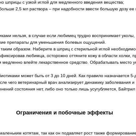
но шприцы с узкой иглой для медленного введения вещества;
больше 2,5 мл раствора – при надобности ввести большую дозу ее
иками нельзя, в случае если любимец трудно воспринимает уколы,
ие препараты для уменьшения болевых ощущений.
таким образом. Наберите в шприц с стерильной иглой необходимо
фиксировав любимца, осторожно оттяните кожу в области холки, пр
 и медленно влейте лекарственное средство. Обрабатывать место у
иотиками может быть от 3 до 10 дней. Как правило назначается 5-
сле чего ветеринарный врач анализирует динамику заболевания и 
енений состояния нет, либо оно только лишь усугубляется, Байтри
Ограничения и побочные эффекты
маленьким котятам, так как он подавляет рост также формирование