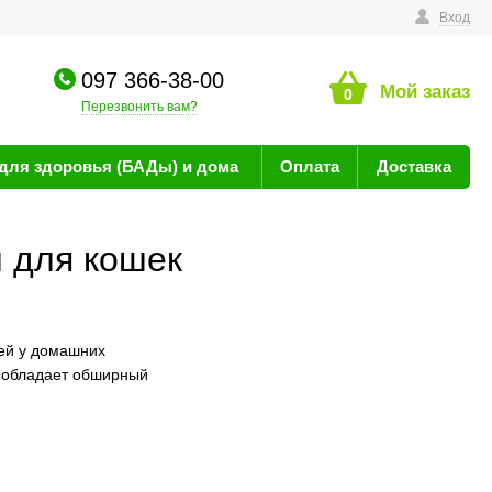
технике
Вход
097 366-38-00
Мой заказ
0
Перезвонить вам?
для здоровья (БАДы) и дома
Оплата
Доставка
 для кошек
ей у домашних
е обладает обширный