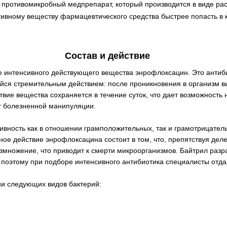
противомикробный медпрепарат, который производится в виде рас
ивному веществу фармацевтического средства быстрее попасть в к
Состав и действие
ве интенсивного действующего вещества энрофлоксацин. Это антиб
ся стремительным действием: после проникновения в организм в
ствие вещества сохраняется в течение суток, что дает возможность
т болезненной манипуляции.
ивность как в отношении грамположительных, так и грамотрицате
ное действие энрофлоксацина состоит в том, что, препятствуя де
азмножение, что приводит к смерти микроорганизмов. Байтрил раз
 поэтому при подборе интенсивного антибиотика специалисты отд
ии следующих видов бактерий: