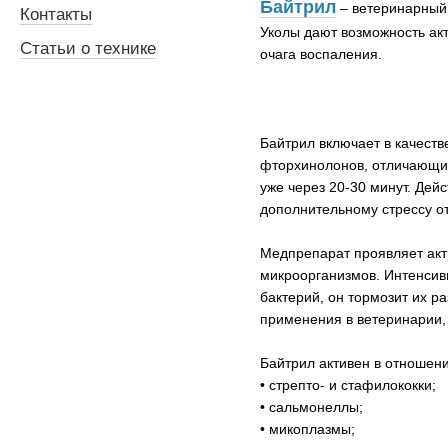
Байтрил
– ветеринарный 
Контакты
Уколы дают возможность акт
Статьи о технике
очага воспаления.
Байтрил включает в качест
фторхинолонов, отличающий
уже через 20-30 минут. Дей
дополнительному стрессу о
Медпрепарат проявляет акт
микроорганизмов. Интенсив
бактерий, он тормозит их р
применения в ветеринарии,
Байтрил активен в отношен
• стрепто- и стафилококки;
• сальмонеллы;
• микоплазмы;