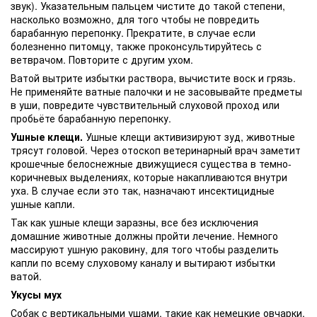
звук). Указательным пальцем чистите до такой степени,
насколько возможно, для того чтобы не повредить
барабанную перепонку. Прекратите, в случае если
болезненно питомцу, также проконсультируйтесь с
ветврачом. Повторите с другим ухом.
Ватой вытрите избытки раствора, вычистите воск и грязь.
Не применяйте ватные палочки и не засовывайте предметы
в уши, повредите чувствительный слуховой проход или
пробьёте барабанную перепонку.
Ушные клещи.
Ушные клещи активизируют зуд, животные
трясут головой. Через отоскоп ветеринарный врач заметит
крошечные белоснежные движущиеся существа в темно-
коричневых выделениях, которые накапливаются внутри
уха. В случае если это так, назначают инсектицидные
ушные капли.
Так как ушные клещи заразны, все без исключения
домашние животные должны пройти лечение. Немного
массируют ушную раковину, для того чтобы разделить
капли по всему слуховому каналу и вытирают избытки
ватой.
Укусы мух
Собак с вертикальными ушами, такие как немецкие овчарки,