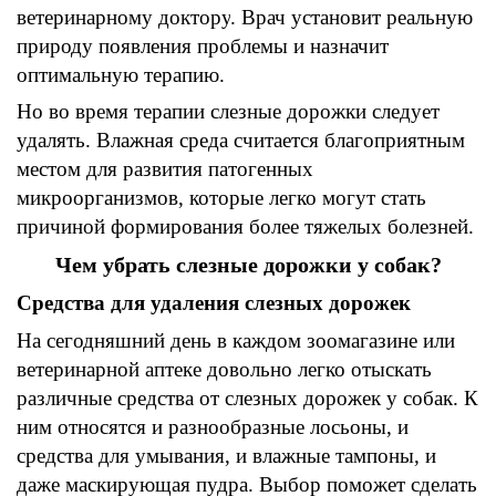
ветеринарному
доктору
. Врач
установит реальную
природу появления проблемы и назначит
оптимальную терапию
.
Но во время
терапии
слезные
дорожки
следует
удалять
.
Влажная среда считается благоприятным
местом для
развития
патогенных
микроорганизмов
,
которые легко могут стать
причиной формирования более тяжелых болезней
.
Чем убрать слезные
дорожки
у собак
?
Средства для удаления слезных
дорожек
На сегодняшний день в каждом
зоомагазине
или
ветеринарной аптеке
довольно легко отыскать
различные средства от слезных
дорожек
у собак
.
К
ним о
тносятся и разнообразные
лосьоны,
и
средства для
умывания,
и влажные
тампоны,
и
даже
маскирующая
пудра
.
Выбор поможет сделать