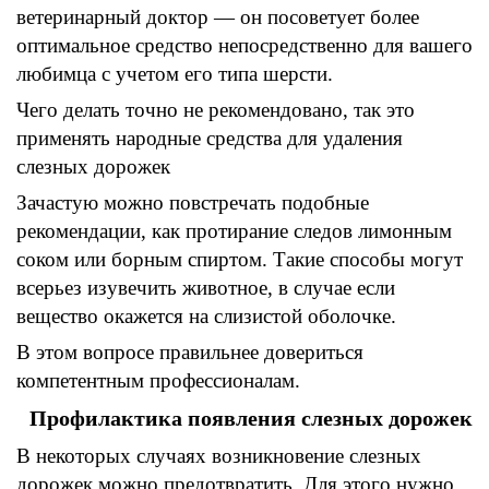
ветеринарный
доктор
—
он посоветует более
оптимальное средство непосредственно для
вашего
любимца с
учетом его
типа
шерсти.
Чего делать точно не рекомендовано
,
так это
применять народные средства для удаления
слезных
дорожек
Зачастую можно повстречать подобные
рекомендации
,
как
протирание
следов лимонным
соком
или
борным спиртом.
Такие способы могут
всерьез изувечить животное
,
в случае если
вещество окажется на слизистой оболочке
.
В этом вопросе правильнее довериться
компетентным профессионалам
.
Профилактика
появле
ния слезных
дорожек
В некоторых случаях возникновение слезных
дорожек
можно предотвратить
.
Для этого нужно