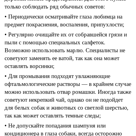
только соблюдать ряд обычных советов
:
• Периодически
осматривайте глаза любимца на
предмет покраснения
, воспаления, припухлости;
• Регулярно
очищайте
их
от собравшейся грязи и
пыли
с помощью специальных
салфеток.
Возможно использовать
марлю.
Специалисты не
советуют заменять ее
ватой,
так как она может
оставлять
ворсинки;
• Для промывания
подходят
увлажняющие
офтальмологические растворы —
в крайнем
случае
можно использовать отвар
ромашки.
Иногда также
советуют некрепкий чай
,
однако он не подойдет
для белых собак и животных со светлой
шерстью,
так как может оставлять темные следы
;
• Не
допускайте
попадания шампуня
или
кондиционера в глаза собаки
,
всегда осторожно