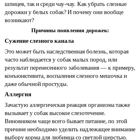
шпицев,
так
и
среди
чау-чау.
Как
убрать слезные
дорожки
у
белых
собак
?
И
почему
они
вообще
возникают
?
Причины
появления
дорожек:
Сужение
слезного
канала
Это
может
быть
наследственная
болезнь
,
которая
часто
наблюдается
у собак
малых
пород,
или
результат перенесенного заболевания
—
к примеру
,
конъюнктивита, воспаления
слезного
мешочка
и
даже
обычной
простуды.
Аллергия
Зачастую
аллергическая
реакция
организма
также
вызывает
у
собак
высокое
слезотечение
.
Виновником
чаще
всего
бывает
питание
,
по этой
причине
необходимо
уделить
надлежащее
внимание
выбору
корма
для
любимца
со
светлой
шерстью.