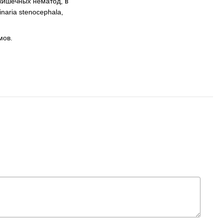
 кишечных нематод, в
naria stenocephala,
мов.