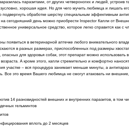
 заразилась паразитами, от других четвероногих и людей, устроив 
безусловно, хорошая идея. Но для чего мучить любимца и лишать е
то подвергнуть обработке шерстку специальным эффективным ант
 на сегодняшний день можно приобрести Inspector Капли от Внешн
ственное универсальное средство, которое легко справится как с чл
ны появиться в ветеринарной аптечке любого внимательного влад
скаются в разных размерах, приспособленных под размеры хвостат
в, опасных для здоровья собак, этот препарат можно использовать 
 возраста. А кроме этого, капли стремительно и комфортно наносят
ия участке – вся процедура занимает меньше минуты, а антипара
ль. Все это время Вашего любимца не смогут атаковать ни внешние
ротив 14 разновидностей внешних и внутренних паразитов, в том ч
дечных гельминтов
зитов
инфицирования вплоть до 2 месяцев