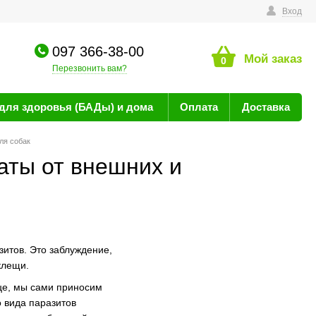
технике
Вход
097 366-38-00
Мой заказ
0
Перезвонить вам?
для здоровья (БАДы) и дома
Оплата
Доставка
ля собак
аты от внешних и
итов. Это заблуждение,
клещи.
це, мы сами приносим
о вида паразитов