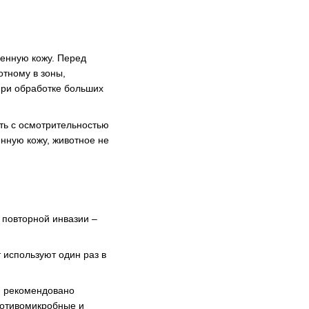
денную кожу. Перед
отному в зоны,
При обработке больших
ть с осмотрительностью
нную кожу, животное не
 повторной инвазии –
 используют один раз в
я рекомендовано
противомикробные и