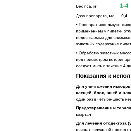
1-
Вес пса, кг
Доза препарат
• Препарат используют жив
применением у пипетки отл
недосягаемые для слизыван
животных содержание пипето
• Обработку животных масс
под присмотром ветеринарн
следует мыть в течение 4 
Показания к испо
Для уничтожения иксодо
клещей, блох, вшей и вл
один раз в четыре-шесть не
Предотвращение и терап
квартал
Для лечения отодектоза (
очищать слуховой проход от