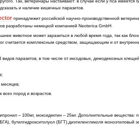
ругого. Так, ветеринары настаивают: в случае если у пса имеется б
дсказать и наличие кишечных паразитов.
ector
принадлежит российской научно-производственной ветерин
ов разработаны немецкой компанией Neoterica GmbH.
ее животное может заразиться в любой время года, так как блох
ctor считается комплексным средством, защищающим и от внутренн
14 видов паразитов, в том числе от иксодовых, демодекозных клеще
в;
4 месяцев;
к всех пород и возрастов.
ипронил – 100мг, моксидектин – 25мг. Дополнительные вещества: 
(БГА), бутилгидрокситолуол (БГТ),диэтиленгликоля моноэтиловый 