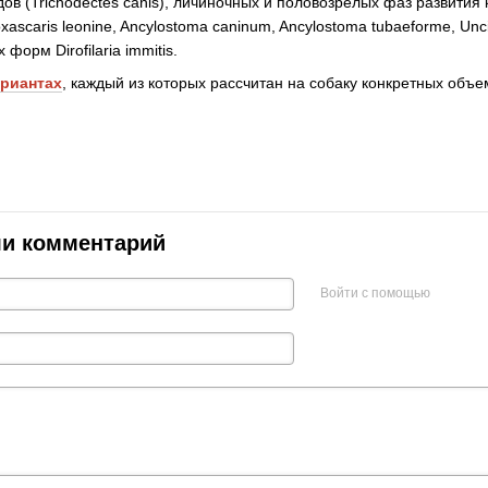
едов (Trichodectes canis), личиночных и половозрелых фаз развития
xascaris leonine, Ancylostoma caninum, Ancylostoma tubaeforme, Unci
х форм Dirofilaria immitis.
ариантах
, каждый из которых рассчитан на собаку конкретных объе
ли комментарий
Войти с помощью