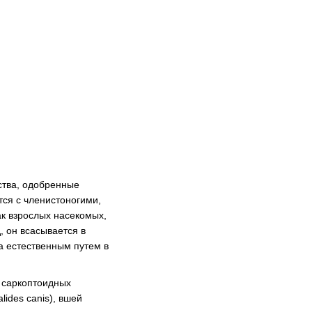
ства, одобренные
ся с членистоногими,
ак взрослых насекомых,
, он всасывается в
а естественным путем в
, саркоптоидных
lides canis), вшей