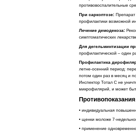
противовоспалительные сре
При саркоптозе:
Препарат 
профилактики возможной ин
Лечение демодекоза:
Реко
симптоматических лекарств
Для дегельминтизации пр
профилактической – один р
Профилактика дирофиляр
летне-осенний период: пере
потом один раз в месяц и п
Инспектор Тотал С не унич
микрофилярий, и может быт
Противопоказания
• индивидуальная повышенн
• щенки моложе 7-недельн
• применение одновременн