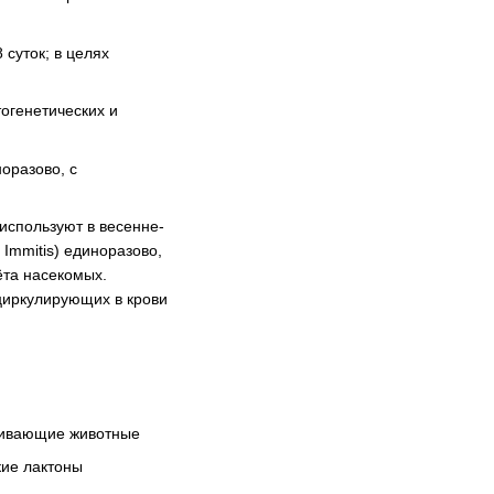
 суток; в целях
огенетических и
оразово, с
используют в весенне-
Immitis) единоразово,
ёта насекомых.
циркулирующих в крови
ливающие животные
ие лактоны