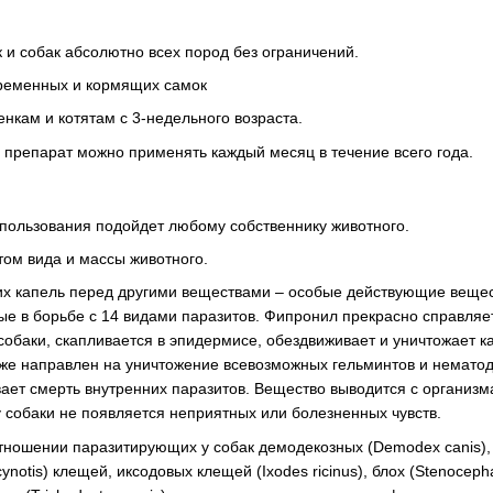
 и собак абсолютно всех пород без ограничений.
еременных и кормящих самок
нкам и котятам с 3-недельного возраста.
 препарат можно применять каждый месяц в течение всего года.
пользования подойдет любому собственнику животного.
том вида и массы животного.
х капель перед другими веществами – особые действующие веще
е в борьбе с 14 видами паразитов. Фипронил прекрасно справляет
собаки, скапливается в эпидермисе, обездвиживает и уничтожает к
 же направлен на уничтожение всевозможных гельминтов и нематод
ает смерть внутренних паразитов. Вещество выводится с организм
 у собаки не появляется неприятных или болезненных чувств.
в отношении паразитирующих у собак демодекозных (Demodex canis)
cynotis) клещей, иксодовых клещей (Ixodes ricinus), блох (Stenocepha