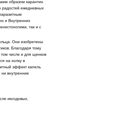
таким образом карантин
го радостей ежедневных
ипаразитным
их и Внутренних
енистоногими, так и с
ельца. Они изобретены
иков. Благодаря тому
в том числе и для щенков
ся на холку в
зитный эффект капель
, ни внутренние
исле иксодовых,