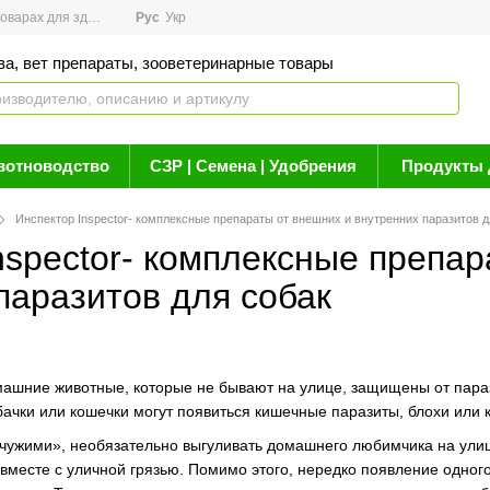
арах для здоровья
Рус
Новости
Укр
Акции
Бренды
Контакты
Статьи о 
ва, вет препараты, зооветеринарные товары
вотноводство
СЗР | Семена | Удобрения
Продукты 
Инспектор Inspector- комплексные препараты от внешних и внутренних паразитов д
nspector- комплексные препар
паразитов для собак
машние животные, которые не бывают на улице, защищены от параз
ачки или кошечки могут появиться кишечные паразиты, блохи или 
 «чужими», необязательно выгуливать домашнего любимчика на ули
 вместе с уличной грязью. Помимо этого, нередко появление одног