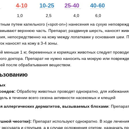
4
4-10
10-25
25-40
40-60
а, мл 0,4 1,0 2,5 4,0 6,0
отным путем капельного («spot-on») нанесения на сухую неповреж
амывают верхнюю часть. Препарат, раздвинув шерсть, наносят жив
ия, непосредственно на кожу между лопатками у основания шеи. 
к наносят на кожу в 3-4 зоны.
ой меньше 1 кг, беременных и кормящих животных следует проводи
ого доктора. Препарат не нужно наносить на мокрую или поврежде
дней после обрабатывания веществом.
льзованию
вых
асоедов:
Обработку животных проводят однократно, для избежания
дель в течении всего сезона активности насекомых и клещей
ия аллергических дерматитов, вызываемых блохами
: Препарат
ушной чесотки):
Препарат используют однократно. В ходе лечени
 экссудата и струпьев, а в случае осложнения отитом, назначать 