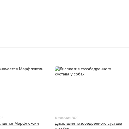
22
8 февраля 2022
ачается Марфлоксин
Дисплазия тазобедренного сустава