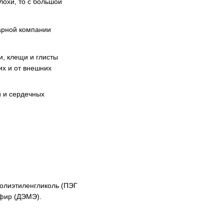
лохи, то с большой
арной компании
и, клещи и глисты
их и от внешних
й и сердечных
полиэтиленгликоль (ПЭГ
эфир (ДЭМЭ).