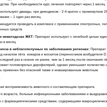
дства. При необходимости курс лечения повторяют через 1 месяц
используют дважды, при демодекозе - 2-4-кратно с промежутком 28
вазии – 1 один раз месяц
мендуется проводить в комплексе с применением этиотропных, пат
енных средств.
и нематодозах ЖКТ:
Препарат используют с лечебной целью един
аз в месяц
иоза в неблагополучных по заболеванию регионах:
Препарат 
д началом лёта комаров и москитов (переносчиков возбудителя D. 
оследний раз в сезоне не ранее, чем за 1 месяц после окончания л
тожает половозрелых дирофилярий, однако уменьшает количество 
ь применен без опасений также и инвазированным животным.
:
ая восприимчивость животного к составляющим препарата.
ого возраста, больные инфекционными заболеваниями и выздорав
о с фармацевтическими средствами, содержащими макроциклическ