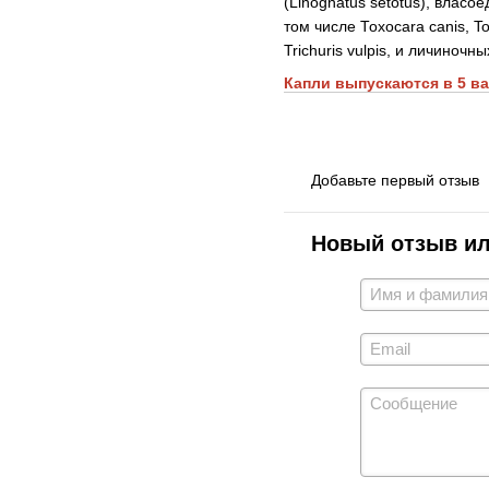
(Linognatus setotus), власо
том числе Тохосаra canis, To
Trichuris vulpis, и личиночны
Капли выпускаются в 5 в
Добавьте первый отзыв
Новый отзыв и