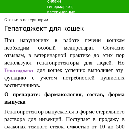
Статьи о ветеринарии
Гепатоджект для кошек
При нарушениях в работе
печени кошкам
необходим особый медпрепарат
.
Согласно
отзывам
,
в
ветеринарной практике
до этих пор
используют
гепатопротекторы
для людей
.
Но
для
кошек
успешно выполняет эту
Гепатоджект
функцию
с
учетом
потребностей пушистых
воспитанников
.
О
препарате: фармакология,
состав
,
форма
выпуска
Гепатопротектор выпускается в форме стерильного
раствора
для
инъекций.
Поступает в продажу в
флаконах темного
стекла емкостью
от 10 до 500