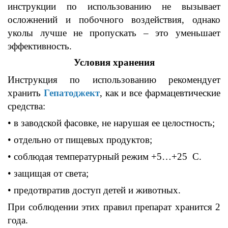
инструкции по использованию не вызывает
осложнений
и побочного воздействия
,
однако
уколы
лучше не пропускать
–
это уменьшает
эффективность
.
Условия хранения
Инструкция по использованию рекомендует
хранить
Гепатоджект
,
как и все
ф
армацевтические
средства
:
• в
заводской
фасовке,
не нарушая ее целостность
;
• отдельно
от пищевых продуктов
;
• соблюдая
температурный режим
+5…+25 С.
• защищая
от света
;
• предотвратив
доступ детей и животных
.
При соблюдении этих правил препарат хранится
2
года
.