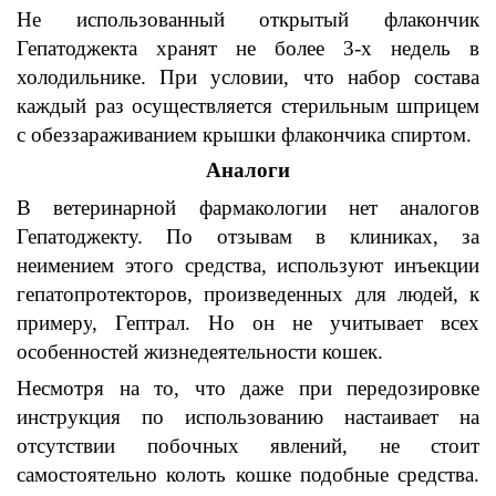
Не использованный открытый флакончик
Гепатоджекта
хранят не более
3-х
недель в
холодильнике
.
При условии
,
что набор
состава
каждый раз осуществляется стерильным
шприцем
с
обеззараживанием
крышки флакончика
спиртом.
Аналоги
В
ветеринарной фармакологии
нет
аналогов
Гепатоджекту.
По отзывам в клиниках
,
за
неимением этого средства
,
используют
инъекции
гепатопротекторов,
произведенных для людей
,
к
примеру
,
Гептрал
.
Но
о
н не учитывает всех
особенностей
жизнедеятельности кошек.
Несмотря на то
,
что даже при
передозировке
инструкция по использованию настаивает на
отсутствии побочных
явлений,
не стоит
самостоятельно колоть
кошке п
одобные средства
.