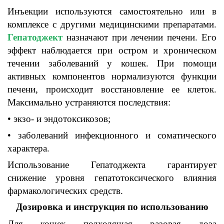
Инъекции
используются самостоятельно или в
комплексе с другими медицинскими препаратами
.
Гепатоджект
назначают при лечении
печени. Его
эффект наблюдается при остром и хроническом
течении заболеваний у
кошек.
При помощи
активных компонентов
нормализуются функции
печени,
происходит восстановление ее
клеток.
Максимально
устраняются
последствия
:
• экзо-
и
эндотоксикозов;
• заболеваний
инфекционного и
соматического
характера
.
Использование
Гепатоджекта
гарантирует
снижение уровня
гепатотоксического
влияния
фармакологических
средств
.
Дозировка и инструкция по использованию
Для
кошек
подходящая разовая доза