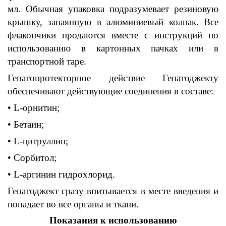
мл
.
Обычная упаковка подразумевает резиновую
крышку
,
запаянную в алюминиевый колпак
.
Все
флакончики продаются вместе с инструкций
п
о
использованию в к
артонных
пачках или в
транспортной таре
.
Гепатопротекторное
действие
Гепатоджекту
обеспечивают действующие соединения в
составе:
• L-
орнитин
;
• Бетаин;
• L-
цитруллин
;
• Сорбитол;
• L-
аргинин
гидрохлорид.
Гепатоджект
сразу впитывается в месте введения и
попадает во все органы и ткани
.
Показания к использованию