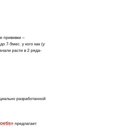
е прививки –
 7-9мес. у кого как (у
ачали расти в 2 ряда-
ециально разработанной
oetis»
предлагает