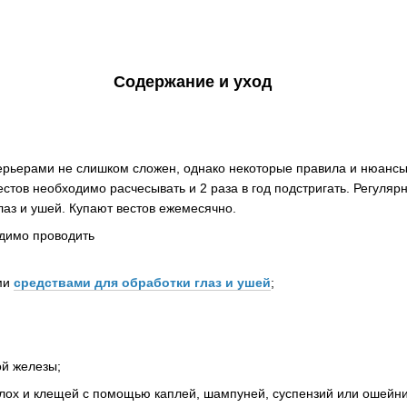
Содержание и уход
терьерами не слишком сложен, однако некоторые правила и нюансы 
стов необходимо расчесывать и 2 раза в год подстригать. Регуля
глаз и ушей. Купают вестов ежемесячно.
димо проводить
ми
средствами для обработки глаз и ушей
;
ой железы;
блох и клещей с помощью каплей, шампуней, суспензий или ошейн