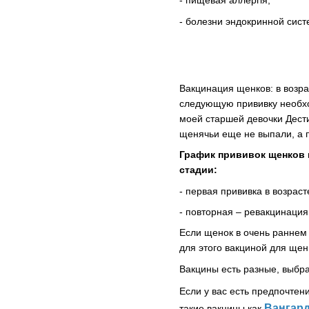
- пищевая аллергія;
- болезни эндокринной сист
Вакцинация щенков: в возр
следующую прививку необход
моей старшей девочки Дести
щенячьи еще не выпали, а п
График прививок щенков 
стадии:
- первая прививка в возраст
- повторная – ревакцинация 
Если щенок в очень раннем 
для этого вакциной для щен
Вакцины есть разные, выбр
Если у вас есть предпочтен
Вангар
такие вакцины как