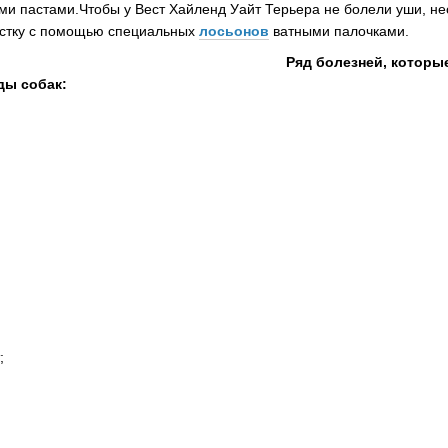
ми пастами.Чтобы у Вест Хайленд Уайт Терьера не болели уши, н
истку с помощью специальных
лосьонов
ватными палочками.
Ряд болезней, которые
ды собак:
;