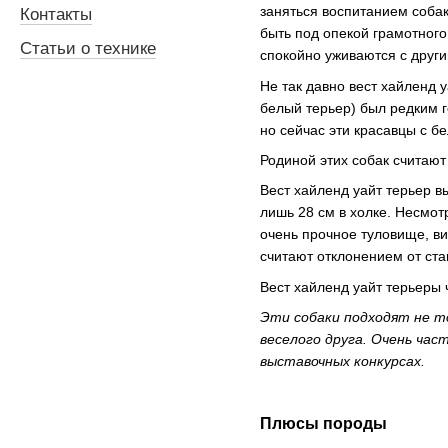
заняться воспитанием собак
Контакты
быть под опекой грамотног
Статьи о технике
спокойно уживаются с друг
Не так давно вест хайленд 
белый терьер) был редким г
но сейчас эти красавцы с 
Родиной этих собак считаю
Вест хайленд уайт терьер вы
лишь 28 см в холке. Несмо
очень прочное туловище, в
считают отклонением от ста
Вест хайленд уайт терьеры 
Эти собаки подходят не то
веселого друга. Очень час
выставочных конкурсах.
Плюсы породы