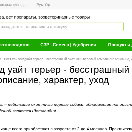
арах для здоровья
Рус
Новости
Укр
Акции
Бренды
Контакты
Статьи о 
ва, вет препараты, зооветеринарные товары
вотноводство
СЗР | Семена | Удобрения
Продукты 
Вест хайленд уайт терьер - бесстрашный охотник и веселый компаньон: описание, 
д уайт терьер - бесстрашный
описание, характер, уход
ы – небольшие охотничьи норные собаки, обладающие напорис
одиной является Шотландия.
 чаще всего приобретают в возрасте от 2 до 4 месяцев. Практичес