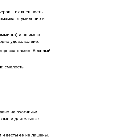
ьеров – их внешность.
 вызывают умиление и
имминга) и не имеют
одно удовольствие.
епрессантами». Веселый
в: смелость,
вно не охотничьи
ивные и длительные
м и весты ее не лишены.