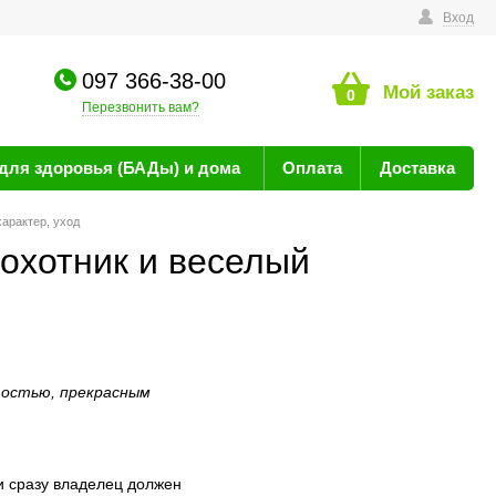
технике
Вход
097 366-38-00
Мой заказ
0
Перезвонить вам?
для здоровья (БАДы) и дома
Оплата
Доставка
характер, уход
 охотник и веселый
тостью, прекрасным
ки сразу владелец должен