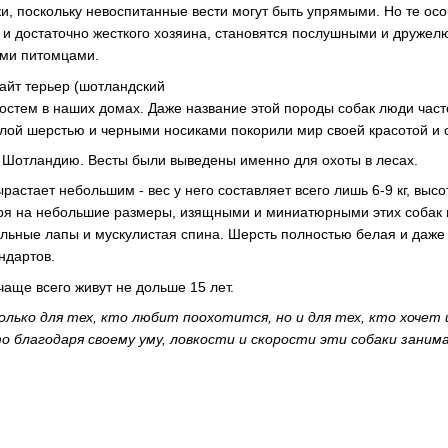
и, поскольку невоспитанные вести могут быть упрямыми. Но те ос
о и достаточно жесткого хозяина, становятся послушными и друже
ими питомцами.
уайт терьер (шотландский
остем в наших домах. Даже название этой породы собак люди част
белой шерстью и черными носиками покорили мир своей красотой и
т Шотландию. Весты были выведены именно для охоты в лесах.
растает небольшим - вес у него составляет всего лишь 6-9 кг, высо
тря на небольшие размеры, изящными и миниатюрными этих собак 
ильные лапы и мускулистая спина. Шерсть полностью белая и даж
ндартов.
чаще всего живут не дольше 15 лет.
лько для тех, кто любит поохотится, но и для тех, кто хочет
то благодаря своему уму, ловкости и скорости эти собаки зани