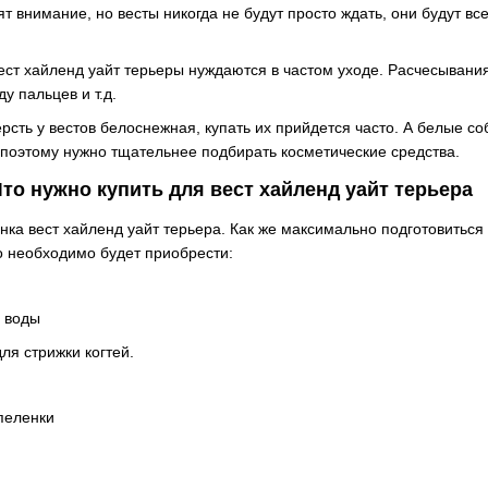
ят внимание, но весты никогда не будут просто ждать, они будут в
ст хайленд уайт терьеры нуждаются в частом уходе. Расчесывания
у пальцев и т.д.
рсть у вестов белоснежная, купать их прийдется часто. А белые соб
 поэтому нужно тщательнее подбирать косметические средства.
Что нужно
купить для вест хайленд уайт терьера
нка вест хайленд уайт терьера. Как же максимально подготовиться
о необходимо будет приобрести:
 воды
я стрижки когтей.
пеленки