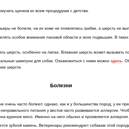
иучать щенков ко всем процедурам с детства.
рьеры не болели, на их коже не появлялись грибки, а шерсть не в
елять особое внимание паховой области и зоне подмышек. В таких
.
ть шерсть, особенно на лапах. Влажная шерсть может вызывать по
циальные шампуни для собак. Ознакомиться с ними можно
здесь
.
О
ние шерсти.
Болезни
е очень часто болеют, однако, как и у большинства пород, у ее пр
 неправильного питания у вестов часто развиваются аллергии. Что
на куриное мясо. Именно на него обычно и проявляется аллергия.
уется зубной камень. Ветеринары рекомендуют собакам этой пород