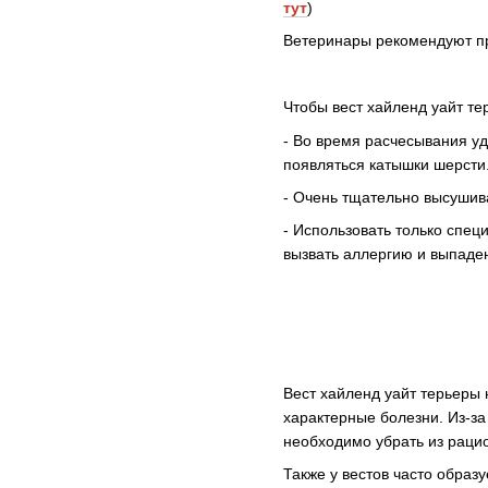
тут
)
Ветеринары рекомендуют пр
Чтобы вест хайленд уайт те
- Во время расчесывания уд
появляться катышки шерсти
- Очень тщательно высушива
- Использовать только спе
вызвать аллергию и выпаде
Вест хайленд уайт терьеры н
характерные болезни. Из-за
необходимо убрать из рацио
Также у вестов часто образ