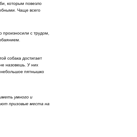
оби, которым повезло
любными. Чаще всего
о произносили с трудом,
 обаянием.
той собака достигает
не назовешь. У них
е небольшое пятнышко
 иметь умного и
мают призовые места на