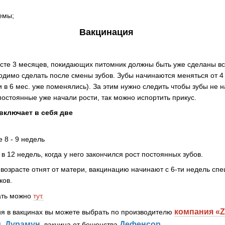
емы;
Вакцинация
асте 3 месяцев, покидающих питомник должны быть уже сделаны вс
имо сделать после смены зубов. Зубы начинаются меняться от 4 до
 в 6 мес. уже поменялись). За этим нужно следить чтобы зубы не н
остоянные уже начали рости, так можно испортить прикус.
включает в себя две
е 8 - 9 недель
в 12 недель, когда у него закончился рост постоянных зубов.
возрасте отнят от матери, вакцинацию начинают с 6-ти недель сп
ков.
ать можно
тут.
компания «Z
ия в вакцинах вы можете выбрать по производителю
д
Дурамун
Дефенсор
,
, вакцина от бешенства