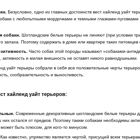
ек.
Безусловно, одно из главных достоинств вест хайленд уайт тер
обаки с любопытными мордочками и темными глазками-пуговками
я собаки.
Шотландские белые терьеры не линяют (при условии тр
о запаха. Поэтому содержать в доме или квартире таких питомцев 
зитивность.
Часто собак этой породы называют «собаками-антид
, активность и милая внешность не оставят никого равнодушными.
нд уайт терьеры собрали в себя все положительные черты терьеро
ость, сообразительность и выносливость.
т хайленд уайт терьеров:
льные.
Современные декоративные шотландские белые терьеры да
у них остался от предков. Поэтому таким собакам необходимы акт
о может быть плюсом, для кого-то минусом.
Как известно, упрямство является чертой, присущей всем терьера