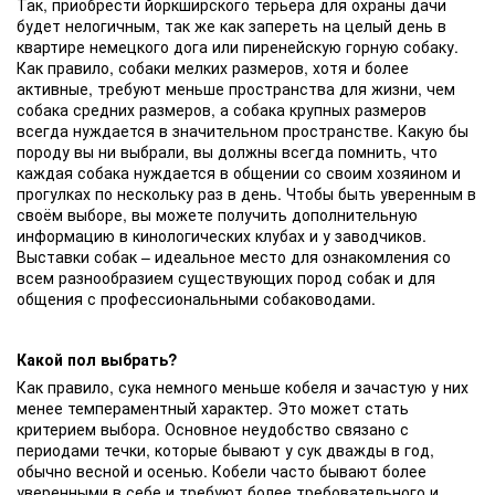
Так, приобрести йоркширского терьера для охраны дачи
будет нелогичным, так же как запереть на целый день в
квартире немецкого дога или пиренейскую горную собаку.
Как правило, собаки мелких размеров, хотя и более
активные, требуют меньше пространства для жизни, чем
собака средних размеров, а собака крупных размеров
всегда нуждается в значительном пространстве. Какую бы
породу вы ни выбрали, вы должны всегда помнить, что
каждая собака нуждается в общении со своим хозяином и
прогулках по нескольку раз в день. Чтобы быть уверенным в
своём выборе, вы можете получить дополнительную
информацию в кинологических клубах и у заводчиков.
Выставки собак – идеальное место для ознакомления со
всем разнообразием существующих пород собак и для
общения с профессиональными собаководами.
Какой пол выбрать?
Как правило, сука немного меньше кобеля и зачастую у них
менее темпераментный характер. Это может стать
критерием выбора. Основное неудобство связано с
периодами течки, которые бывают у сук дважды в год,
обычно весной и осенью. Кобели часто бывают более
уверенными в себе и требуют более требовательного и