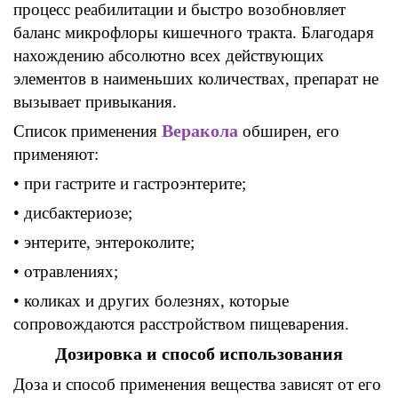
процесс реабилитации и быстро возобновляет
баланс
микрофлоры
кишечного тракта
.
Благодаря
нахождению
абсолютно всех действующих
элементов в наименьших количествах
,
препарат не
вызывает привыкания
.
Веракола
Список применения
обширен
, его
применяют
:
• при гастрите
и
гастроэнтерите;
• дисбактериозе;
• энтерите, энтероколите;
• отравлениях;
• коликах
и других болезнях
,
которые
сопровождаются
расстройством пищеварения.
Дозировка и способ использования
Доза и способ применения вещества зависят от
его