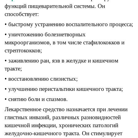
функций
пищеварительной системы
.
Он
способствует
:
• быстрому
устранению
воспалительного
процесса
;
• уничтожению
болезнетворных
микроорганизмов
,
в том числе
стафилококков
и
стрептококков;
• заживлению
ран
, язв
в
желудке
и кишечном
тракте
;
• восстановлению
слизистых
;
• улучшению перистальтики
кишечного тракта
;
• снятию
боли и
спазмов.
Лекарственное средство
назначается
при
л
ечении
глистных
инвазий,
различных разновидностей
кишечной инфекции
,
хронических
патологий
желудочно-кишечного
тракта
.
Он стимулирует