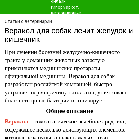
Статьи о ветеринарии
Веракол для собак лечит желудок и
кишечник
При лечении болезней
желудочно-кишечного
тракта у домашних животных зачастую
применяются медицинские препараты
официальной
медицины. Веракол
для собак
разработан российской компанией
,
быстро
устраняет первопричину
патологии,
уничтожает
болезнетворные бактерии и
тонизирует.
Общее описание
Веракол
– г
омеопатическое лечебное средство
,
содержащее несколько действующих элементов
,
которые
токсичны,
однако в малых дозах