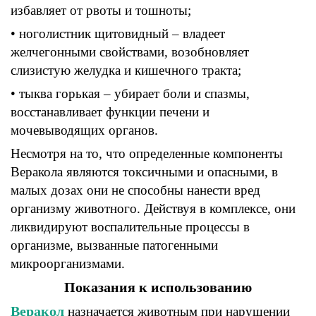
избавляет от
рвоты
и тошноты
;
• ноголистник
щитовидный
–
владеет
желчегонными
свойствами
,
возобновляет
слизистую
желудка
и кишечного тракта
;
• тыква
горькая
–
убирает боли и
спазмы,
восстанавливает
функции печени
и
мочевыводящих
органов
.
Несмотря на то
,
что определенные компоненты
Веракола
являются токсичными и опасными
,
в
малых дозах
они
не способны нанести вред
организму
животного
. Действуя
в комплексе
, они
ликвидируют
воспалительные
процессы в
организме,
вызванные патогенными
микроорганизмами
.
Показания к использованию
Веракол
назначается
животным при нарушении