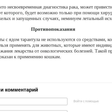
то несвоевременная диагностика рака, может привести
от которого, будет возможно только при помощи хиру
желых и запущенных случаях, неминуем летальный исх
Противопоказания
ы с ядом тарантула не используются со средствами, к
ельзя применять для животных, которые имеют индив
жания лекарства от онкологических болезней. Такой пр
показан к применению кошкам.
ли комментарий
Войти с помощью