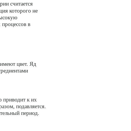
рии считается
ация которого не
высокую
 процессов в
имеют цвет. Яд
гредиентами
о приводит к их
азом, подавляется.
ительный период.