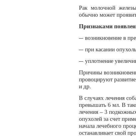
Рак молочной железы
обычно может проявитьс
Признаками появлени
возникновение в пр
при касании опухол
уплотнение увеличив
Причины возникновени
провоцируют развитие
и др.
В случаях лечения соб
превышать 6 мл. В тако
лечения – 3 подкожны
опухолей за счет прим
начала лечебного проц
останавливает свой про