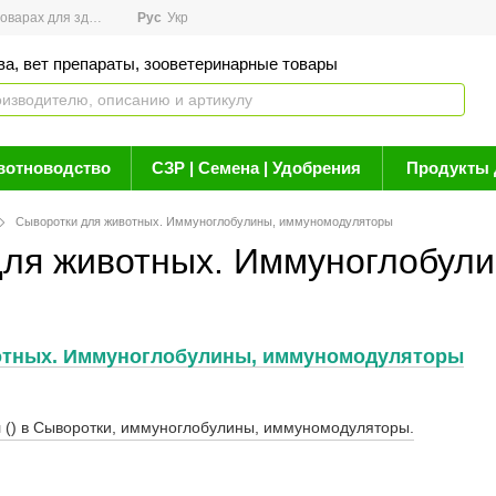
арах для здоровья
Рус
Новости
Укр
Акции
Бренды
Контакты
Статьи о 
ва, вет препараты, зооветеринарные товары
вотноводство
СЗР | Семена | Удобрения
Продукты 
Сыворотки для животных. Иммуноглобулины, иммуномодуляторы
для животных. Иммуноглобул
отных. Иммуноглобулины, иммуномодуляторы