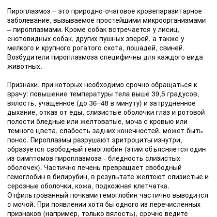
Пироплазмоз
– это природно-очаговое кровепаразитарное
заболевание, вызываемое простейшими микроорганизмами
– пироплазмами. Кроме собак встречается у лисиц,
енотовидных собак, других пушных зверей, а также у
мелкого и крупного рогатого скота, лошадей, свиней.
Возбудители пироплазмоза специфичны для каждого вида
животных.
Признаки, при которых необходимо срочно обращаться к
врачу: повышение температуры тела выше 39,5 градусов,
вялость, учащенное (до 36–48 в минуту) и затрудненное
дыхание, отказ от еды, слизистые оболочки глаз и ротовой
полости бледные или желтоватые, моча с кровью или
темного цвета, слабость задних конечностей, может быть
понос. Пироплазмы разрушают эритроциты изнутри,
образуется свободный гемоглобин (этим объясняется один
из симптомов пироплазмоза - бледность слизистых
оболочек). Частично печень превращает свободный
гемоглобин в билирубин, в результате желтеют слизистые и
серозные оболочки, кожа, подкожная клетчатка.
Отфильтрованный почками гемоглобин частично выводится
с мочой. При появлении хотя бы одного из перечисленных
признаков (например, только вялость), срочно ведите