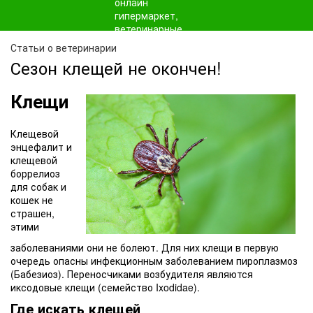
Статьи о ветеринарии
Сезон клещей не окончен!
Клещи
Клещевой
энцефалит и
клещевой
боррелиоз
для собак и
кошек не
страшен,
этими
заболеваниями они не болеют. Для них клещи в первую
очередь опасны инфекционным заболеванием
пироплазмоз
(Бабезиоз). Переносчиками возбудителя являются
иксодовые клещи
(семейство Ixodidae).
Где искать клещей