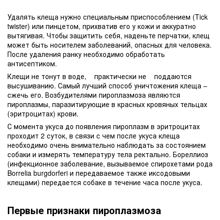
Удалять клеща нужно специальным приспособлением (Tick
twister) или пинцетом, прихватив его у кожи и аккуратно
вытягивая. Чтобы защитить себя, наденьте перчатки, клещ
может быть носителем заболеваний, опасных для человека.
После удаления ранку необходимо обработать
антисептиком.
Клещи не тонут в воде, практически не поддаются
высушиванию. Самый лучший способ уничтожения клеща –
сжечь его. Возбудителями пироплазмоза являются
пироплазмы, паразитирующие в красных кровяных тельцах
(эритроцитах) крови.
С момента укуса до появления пироплазм в эритроцитах
проходит 2 суток, в связи с чем после укуса клеща
необходимо очень внимательно наблюдать за состоянием
собаки и измерять температуру тела ректально. Бореллиоз
(инфекционное заболевание, вызываемое спирохетами рода
Borrelia burgdorferi и передаваемое также иксодовыми
клещами) передается собаке в течение часа после укуса.
Первые признаки пироплазмоза