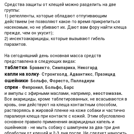
Cредства защиты от клещей можно разделить на две
группы:
1) репелленты, которые обладают отпугивающим
действием (не позволяют какое-то время прикрепиться
насекомым, но не убивают их. Дают вам фору найти клеща
прежде, чем он укусит);
2) инсектоакарициды, которые вызывают гибель
паразитов.
На сегодняшний день основная масса средств
представлена в следующих видах:
таблетки
-
Бравекто
,
Симпарика
,
Нексгард
капли на холку
-
Стронгхолд
,
Адвантикс
,
Празицид
ошейники
-
,
Больфо
Форесто
,
Палладиум
спреи
-
Фипронил
,
Больфо
,
Барс
и ампулы с эфирными маслами, например,
неостомазан
.
Все акарициды, кроме таблетированных, не всасываются в
кровь, они действуют на клеща контактным способом,
растворяясь в жировой пленке на коже собаки и частично
парализуя клеща при контакте с кожей. Этим обусловлено
основное правило применения акарицидных капель и
ошейников - не мыть собаку с шампунем за два-три дня
обработки от клещей и 2-3 дня после. Не следует наносить