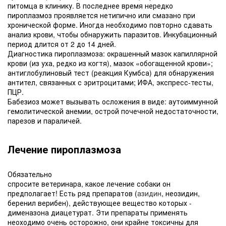
питомца в клинику. В последнее время нередко
пироплазмоз проявляется нетипично или смазано при
хронической форме. Иногда необходимо повторно сдавать
анализ крови, чтобы обнаружить паразитов. Инкубационный
период длится от 2 до 14 дней.
Диагностика пироплазмоза: окрашенный мазок капиллярной
крови (из уха, редко из когтя), мазок «обогащенной крови»;
антиглобулиновый тест (реакция Кумбса) для обнаружения
антител, связанных с эритроцитами; ИФА, экспресс-тесты,
ПЦР.
Бабезиоз может вызывать осложения в виде: аутоиммунной
гемолитической анемии, острой почечной недостаточности,
парезов и параличей.
Лечение пироплазмоза
Обязательно
спросите ветеринара, какое лечение собаки он
предполагает! Есть ряд препаратов (
азидин
, неозидин,
беренил верибен), действующее вещество которых -
дименазона диацетурат. Эти препараты применять
неоходимо очень осторожно, они крайне токсичны для