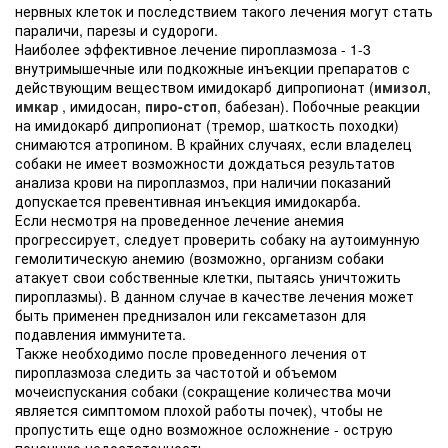
нервных клеток и последствием такого лечения могут стать
параличи, парезы и судороги.
Наиболее эффективное лечение пироплазмоза - 1-3
внутримышечные или подкожные инъекции препаратов с
действующим веществом имидокарб дипропионат (
имизол
,
имкар
, имидосан,
пиро-стоп
, бабезан). Побочные реакции
на имидокарб дипропионат (тремор, шаткость походки)
снимаются атропином. В крайних случаях, если владелец
собаки не имеет возможности дождаться результатов
анализа крови на пироплазмоз, при наличии показаний
допускается превентивная инъекция имидокарба.
Если несмотря на проведенное лечение анемия
прогрессирует, следует проверить собаку на аутоимунную
гемолитическую анемию (возможно, организм собаки
атакует свои собственные клетки, пытаясь уничтожить
пироплазмы). В данном случае в качестве лечения может
быть применен преднизалон или гексаметазон для
подавления иммунитета.
Также необходимо после проведенного лечения от
пироплазмоза следить за частотой и объемом
мочеиспускания собаки (сокращение количества мочи
является симптомом плохой работы почек), чтобы не
пропустить еще одно возможное осложнение - острую