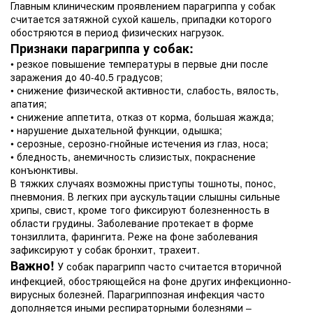
Главным клиническим проявлением парагриппа у собак
считается затяжной сухой кашель, припадки которого
обостряются в период физических нагрузок.
Признаки парагриппа у собак:
• резкое повышение температуры в первые дни после
заражения до 40-40.5 градусов;
• снижение физической активности, слабость, вялость,
апатия;
• снижение аппетита, отказ от корма, большая жажда;
• нарушение дыхательной функции, одышка;
• серозные, серозно-гнойные истечения из глаз, носа;
• бледность, анемичность слизистых, покраснение
конъюнктивы.
В тяжких случаях возможны приступы тошноты, понос,
пневмония. В легких при аускультации слышны сильные
хрипы, свист, кроме того фиксируют болезненность в
области грудины. Заболевание протекает в форме
тонзиллита, фарингита. Реже на фоне заболевания
зафиксируют у собак бронхит, трахеит.
Важно!
У собак парагрипп часто считается вторичной
инфекцией, обостряющейся на фоне других инфекционно-
вирусных болезней. Парагриппозная инфекция часто
дополняется иными респираторными болезнями –