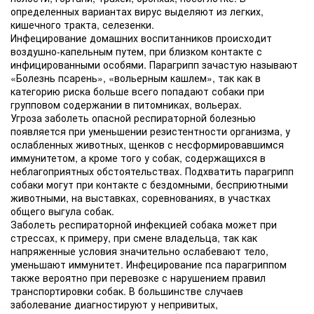
определенных вариантах вирус выделяют из легких,
кишечного тракта, селезенки.
Инфецирование домашних воспитанников происходит
воздушно-капельным путем, при близком контакте с
инфицированными особями. Парагрипп зачастую называют
«Болезнь псарень», «вольерным кашлем», так как в
категорию риска больше всего попадают собаки при
групповом содержании в питомниках, вольерах.
Угроза заболеть опасной респираторной болезнью
появляется при уменьшении резистентности организма, у
ослабленных животных, щенков с несформировавшимся
иммунитетом, а кроме того у собак, содержащихся в
неблагоприятных обстоятельствах. Подхватить парагрипп
собаки могут при контакте с бездомными, бесприютными
животными, на выставках, соревнованиях, в участках
общего выгула собак.
Заболеть респираторной инфекцией собака может при
стрессах, к примеру, при смене владельца, так как
напряженные условия значительно ослабевают тело,
уменьшают иммунитет. Инфецирование пса парагриппом
также вероятно при перевозке с нарушением правил
транспортировки собак. В большинстве случаев
заболевание диагностируют у непривитых,