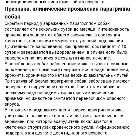
невакцинированных животных любого возраста.
Признаки, клинические проявления парагриппа
собак
Скрытый период у зараженных парагриппом собак
составляет от нескольких суток до месяца. Интенсивность
проявления зависит от общего физического состояния
животного, состояния иммунитета, условий содержания.
Длительность заболевания, как правило, составляет 7-10
суток и завершается выздоровлением, в случае если было
своевременно назначено результативное лечение.
У ослабленных собак заболевание может вызвать сильные
осложнения, которые могут выражаться в виде пневмонии,
бронхита, хронического катара верхних дыхательных путей.
При затяжной форме парагриппа собак, заболевание может
перерасти в вирусоносительство. При этом у собаки по
внешнему виду не видимы характерные клинические
признаки, но животное считается переносчиком опасного
вируса.
У только что родившихся щенят вирус парагриппа может
уничтожать различные органы и системы, заканчивается
виремией, при которой возбудитель локализуется в
клеточных структурах кровеносного русла. Инфецированию
подвергаются щенки с десятидневного возраста.