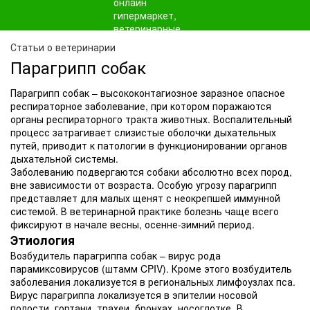
Статьи о ветеринарии
Парагрипп собак
Парагрипп собак – высококонтагиозное заразное опасное
респираторное заболевание, при котором поражаются
органы респираторного тракта животных. Воспалительный
процесс затрагивает слизистые оболочки дыхательных
путей, приводит к патологии в функционировании органов
дыхательной системы.
Заболеванию подвергаются собаки абсолютно всех пород,
вне зависимости от возраста. Особую угрозу парагрипп
представляет для малых щенят с неокрепшей иммунной
системой. В ветеринарной практике болезнь чаще всего
фиксируют в начале весны, осенне-зимний период.
Этиология
Возбудитель парагриппа собак – вирус рода
парамиксовирусов (штамм CPIV). Кроме этого возбудитель
заболевания локализуется в региональных лимфоузлах пса.
Вирус парагриппа локализуется в эпителии носовой
полости, гортани, трахеи, бронхах, носоглотке. В