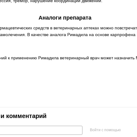
рессия, тремор, нарушение координации движений.
Аналоги препарата
мацевтических средств в ветеринарных аптеках можно повстречат
самолечения. В качестве аналога Римадила на основе карпрофена
ний к применению Римадила ветеринарный врач может назначить
ли комментарий
Войти с помощью