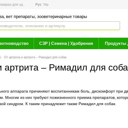
арах для здоровья
Рус
Новости
Укр
Акции
Бренды
Контакты
Статьи о 
ва, вет препараты, зооветеринарные товары
вотноводство
СЗР | Семена | Удобрения
Продукты 
От артроза и артрита – Римадил для собак
и артрита – Римадил для соба
ьного аппарата причиняют воспитанникам боль, дискомфорт при д
м. Многие из них требуют пожизненного приема препаратов, кото
вой синдром. К таким принадлежит также Римадил для собак.