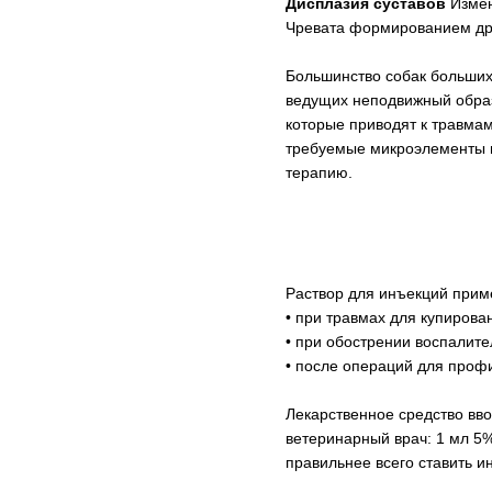
Дисплазия суставов
Измен
Чревата формированием др
Большинство собак больших 
ведущих неподвижный образ
которые приводят к травма
требуемые микроэлементы и
терапию.
Раствор для инъекций прим
• при травмах для купирова
• при обострении воспалите
• после операций для проф
Лекарственное средство вво
ветеринарный врач: 1 мл 5%
правильнее всего ставить и