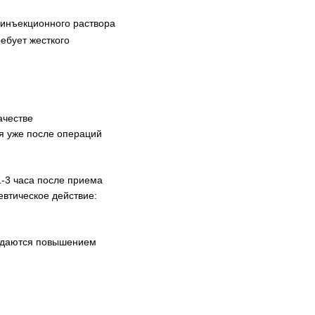
 инъекционного раствора
ебует жесткого
ачестве
я уже после операций
-3 часа после приема
евтическое действие:
ождаются повышением