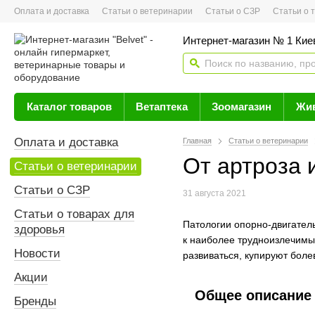
Оплата и доставка
Статьи о ветеринарии
Статьи о СЗР
Статьи о тов
Интернет-магазин № 1 Кие
Каталог товаров
Ветаптека
Зоомагазин
Жи
Оплата и доставка
Главная
Статьи о ветеринарии
От артроза 
Статьи о ветеринарии
Статьи о СЗР
31 августа 2021
Статьи о товарах для
Патологии опорно-двигател
здоровья
к наиболее трудноизлечимы
Новости
развиваться, купируют боле
Акции
Общее описание
Бренды