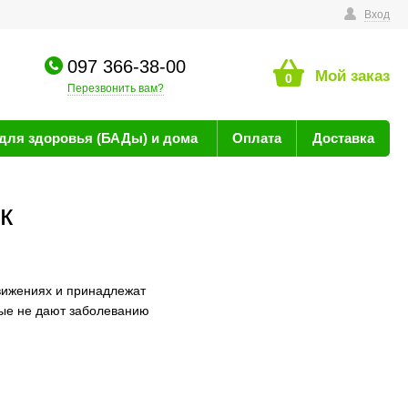
технике
Вход
097 366-38-00
Мой заказ
0
Перезвонить вам?
для здоровья (БАДы) и дома
Оплата
Доставка
к
вижениях и принадлежат
рые не дают заболеванию