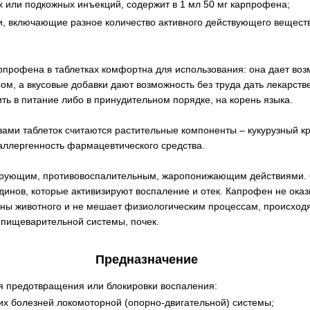
х или подкожных инъекций, содержит в 1 мл 50 мг карпрофена;
ни, включающие разное количество активного действующего вещест
рпрофена в таблетках комфортна для использования: она дает во
сом, а вкусовые добавки дают возможность без труда дать лекарств
ть в питание либо в принудительном порядке, на корень языка.
ами таблеток считаются растительные компоненты – кукурузный к
оаллергенность фармацевтического средства.
ирующим, противовоспалительным, жаропонижающим действиями. О
динов, которые активизируют воспаление и отек. Капрофен не ока
аны животного и не мешает физиологическим процессам, происходя
пищеварительной системы, почек.
Предназначение
я предотвращения или блокировки воспаления:
их болезней локомоторной (опорно-двигательной) системы;