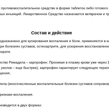
 противовоспалительное средство в форме таблеток либо готового
ых инъекций. Лекарственное Средство назначается ветврачом и тр
Состав и действие
едназначено для купирования воспаления и боли, применяется в к
и болезнях суставов, остеоартрите, для ускорения восстановлени
парате.
ство Римадила – карпрофен. Проникая в плазму крови уже через 1
и уколов – еще быстрее), карпрофен гарантирует следующее терап
щения;
 тела (многочисленные воспалительные болезни суставов сопров
признаки воспаления.
изводится в двух формах: