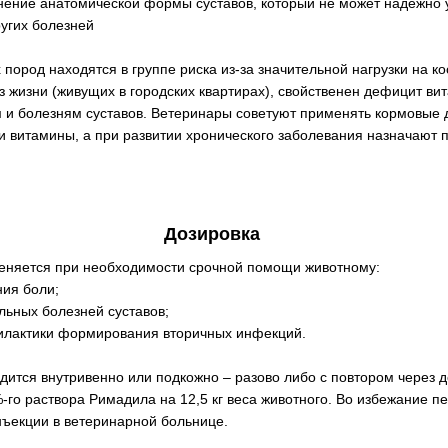
ение анатомической формы суставов, который не может надежно у
угих болезней
пород находятся в группе риска из-за значительной нагрузки на ко
 жизни (живущих в городских квартирах), свойственен дефицит ви
м и болезням суставов. Ветеринары советуют применять кормовые
 витамины, а при развитии хронического заболевания назначаю
Дозировка
еняется при необходимости срочной помощи животному:
ния боли;
льных болезней суставов;
илактики формирования вторичных инфекций.
дится внутривенно или подкожно – разово либо с повтором через д
-го раствора Римадила на 12,5 кг веса животного. Во избежание п
нъекции в ветеринарной больнице.