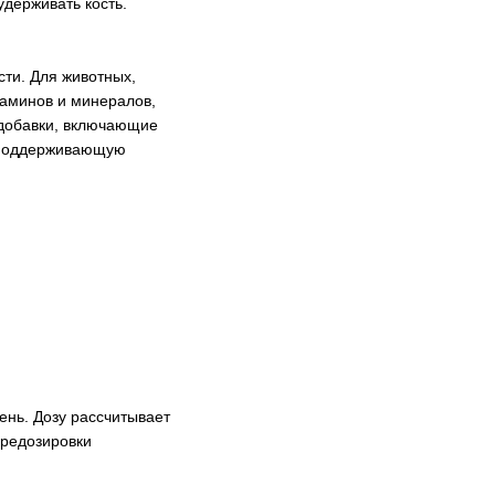
держивать кость.
сти. Для животных,
таминов и минералов,
 добавки, включающие
т поддерживающую
ень. Дозу рассчитывает
ередозировки