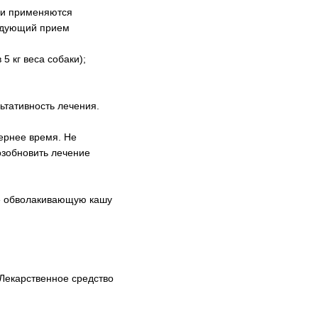
ии применяются
ледующий прием
5 кг веса собаки);
ьтативность лечения.
чернее время. Не
озобновить лечение
ке обволакивающую кашу
Лекарственное средство