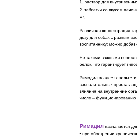
1. раствор для внутривенны
2. таблетки со вкусом пече
мг.
Различная концентрация ка
дозу для собак с разным ве
воспитаннику: можно добави
Не такими важными веществ
белок, что гарантирует гип
Римадил владеет анальгет
воспалительных простаглан
влияния на внутренние орг
числе – функционированию 
Римадил
назначается дл
• при обострении хроническ