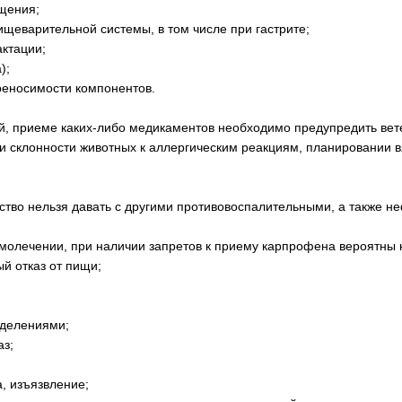
щения;
щеварительной системы, в том числе при гастрите;
актации;
);
реносимости компонентов.
й, приеме каких-либо медикаментов необходимо предупредить вет
и склонности животных к аллергическим реакциям, планировании 
дство нельзя давать с другими противовоспалительными, а также 
молечении, при наличии запретов к приему карпрофена вероятны 
ый отказ от пищи;
ыделениями;
аз;
а, изъязвление;