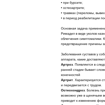
• при бурсите;
• остеоартрите;
• травмах (переломы, вывих
• в период реабилитации п
Основная задача применения
Римадил в виде уколов назн
облегчения симптоматики. К
предотвращение причины з
Заболевания суставов у соб
аппарата, какие доставляю
Артроз
. Появляется в след
ранней стадии бывает слож
конечностей
Артрит
. Характеризуется 
и передвигается с трудом.
Остеохондроз
. Болезнь п
возможно уже в щенячьем во
приводит к изменению форм