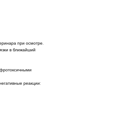
еринара при осмотре.
вязки в ближайший
нефротоксичными
негативные реакции: