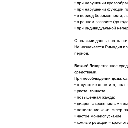
• при нарушении кровообра
• при нарушении функций пи
• в период беременности, л
• в раннем возрасте (до года
• при индивидуальной непе
О наличии данных патологи
Не назначается Римадил пр
период.
Важно
! Лекарственное сре
средствами.
При несоблюдении дозы, са
• отсутствие аппетита, полн
• рвота, тошнота;
• повышенная жажда;
• диарея с кровянистыми в
• пожелтение кожи, склер гл
• частое мочеиспускание;
• кожные реакции – краснот