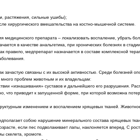
и, растяжения, сильные ушибы);
осле хирургического вмешательства на костно-мышечной системе.
 медицинского препарата – локализовать воспаление, убрать бол
ачается в качестве анальгетика, при хронических болезнях в стади
ак правило, медпрепарат назначается в составе комплексной тера
аболевания.
ак зачастую связаны с их высокой активностью. Среди болезней оп
т много проблем животным и их владельцам:
ствии «изнашивания» суставов и дальнейшего его разрушения. Рас
но, что приводит к запущенной форме, при которой возможна поте
структурным изменением и воспалением хрящевых тканей. Животн
редполагает собою нарушение минерального состава хрящевых тка
зрасте, если пес подволакивает лапы, наклоняется вперед. С рост
ы скелета, хромоте.