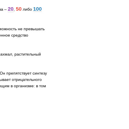
20
50
100
ва –
,
либо
зможность не превышать
енное средство
рахмал, растительный
н препятствует синтезу
зывает отрицательного
щим в организме: в том