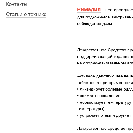
Контакты
Римадил
– нестероидное
Статьи о технике
для подкожных и внутривенн
соблюдения дозы.
Лекарственное Средство пр
поддерживающей терапии пр
на опорно-двигательном ап
Активное действующее веще
таблеток (а при применени
• ликвидирует болевые ощу
• снимает воспаление;
• нормализует температуру
температуры);
• устраняет отеки и другие 
Лекарственное средство про