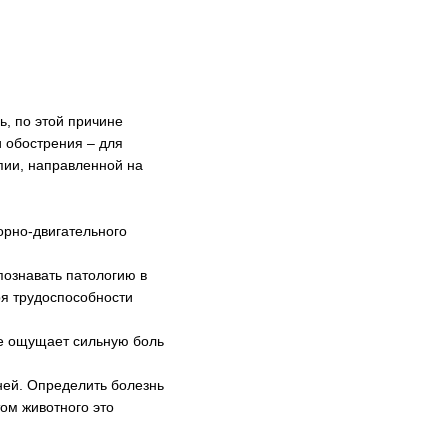
ь, по этой причине
и обострения – для
пии, направленной на
орно-двигательного
познавать патологию в
ря трудоспособности
ое ощущает сильную боль
ней. Определить болезнь
ом животного это