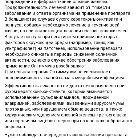
повреждения и фиброза тканей слезной железы.
Продолжительность лечения зависит от тяжести
заболевания и ответа организма на применение препарата.
В большинстве случаев сухого кератоконъюнктивита и
паннуса, собакам необходимо лечение в течение всей
жизни, но при надлежащем лечении прогноз положителен.
В случае паннуса при негативном влиянии некоторых
факторов окружающей среды (например, таких, как
ультрафиолет) на патогенез, использование препарата
необходимо снижать в периоды снижения солнечной
активности, однако в случае обострения заболевания
применение Оптиммуна возобновляют.
Длительная терапия Оптиммуном не увеличивает
восприимчивость тканей глаза к микробным инфекциям.
Эффективность лекарства не достаточно выявлена при
сухом кератоконъюнктивите, который вызывается
использованием сульфаниламидов, врожденной
алакримией, заболеваниями, вызванными вирусом чумы
плотоядных, или нарушением обмена веществ, а также
хирургическим удалением слезной железы третьего века
или параличом лицевого нерва при потере пальпебрального
рефлекса.
Нужно соблюдать очередность использования препарата.