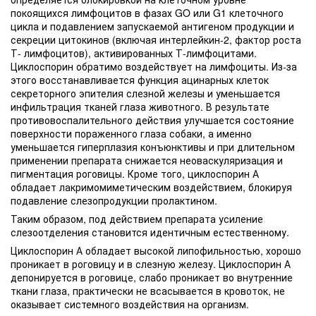
покоящихся лимфоцитов в фазах GO или G1 клеточного
цикла и подавлением запускаемой антигеном продукции и
секреции цитокинов (включая интерлейкин-2, фактор роста
Т- лимфоцитов), активированных Т-лимфоцитами.
Циклоспорин обратимо воздействует на лимфоциты. Из-за
этого восстанавливается функция ацинарных клеток
секреторного эпителия слезной железы и уменьшается
инфильтрация тканей глаза животного. В результате
противовоспалительного действия улучшается состояние
поверхности пораженного глаза собаки, а именно
уменьшается гиперплазия конъюнктивы и при длительном
применении препарата снижается неоваскуляризация и
пигментация роговицы. Кроме того, циклоспорин А
обладает лакримомиметическим воздействием, блокируя
подавление слезопродукции пролактином.
Таким образом, под действием препарата усиление
слезоотделения становится идентичным естественному.
Циклоспорин А обладает высокой липофильностью, хорошо
проникает в роговицу и в слезную железу. Циклоспорин А
депонируется в роговице, слабо проникает во внутренние
ткани глаза, практически не всасывается в кровоток, не
оказывает системного воздействия на организм.