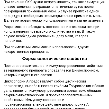
При лечении СКК нужна непрерывность, так как стимуляция
слезоотделения прекращается в течение суток после
прекращения применения мази. В случае пропуска одной
процедуры необходимо незамедлительно применить мазь.
Далее интервал между использованиями мази не изменять.
Редко можно наблюдать воспаление и отек кожи век при
использовании чрезмерного количества мази. В таком
случае необходимо уменьшить дозу мази, которая
наносится.
При применении мази можно использовать другие
лекарственные препараты.
Фармакологические свойства
Противовоспалительное и иммуносупрессивное действие
ветеринарного препарата определяется Циклоспорином,
который входит в его состав.
Циклоспорин А представляет собой циклический
полипептид, выробатывается грибами Tolypocladium inflatum
gans, является иммуносупрессивным средством, обладая
лакримомиметическими и противовоспалительными
свойствами. Иммуносупрессивное и
противовоспалительное действие циклоспорина А
определяется блокировкой на клеточном уровне