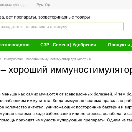
арах для здоровья
Рус
Новости
Укр
Акции
Бренды
Контакты
Статьи о 
ва, вет препараты, зооветеринарные товары
вотноводство
СЗР | Семена | Удобрения
Продукты 
Иммунофан – хороший иммуностимулятор для животных
– хороший иммуностимулятор
меньше нас самих мучаются от всевозможных болезней. И тем бол
ослаблением иммунитета. Когда иммунная система правильно рабо
е количество антител, уничтожающих посторонние бактерии и виру
ммунная система в ходе заболевания или же стресса ослабела, и с
помощь приходят иммуностимулирующие препараты. Одним из так