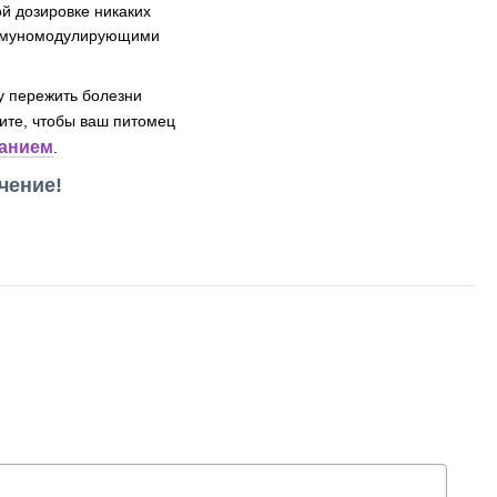
ой дозировке никаких
иммуномодулирующими
 пережить болезни
тите, чтобы ваш питомец
анием
.
чение!