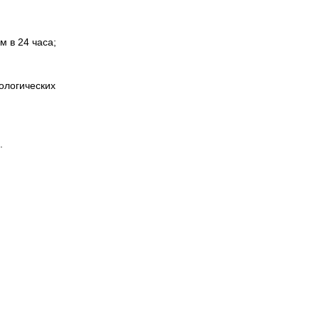
м в 24 часа;
ологических
.