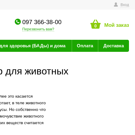
технике
Вход
097 366-38-00
Мой заказ
0
Перезвонить вам?
для здоровья (БАДы) и дома
Оплата
Доставка
 для животных
ее это касается
тает, в теле животного
сы. Но собственно что
амочувствие животного
их веществ считается