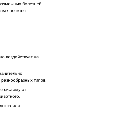
возможных болезней.
том является
но воздействует на
начительно
и разнообразных типов.
ю систему от
ивотного.
идыша или