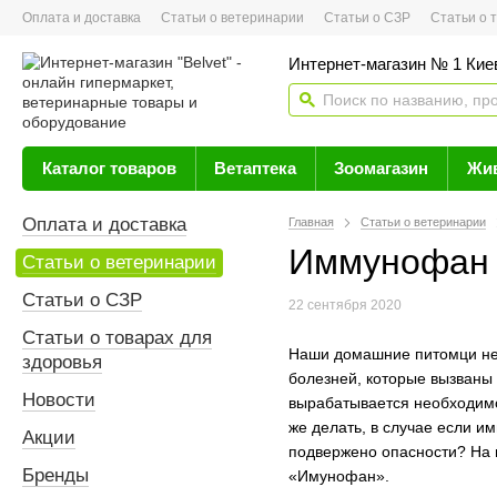
Оплата и доставка
Статьи о ветеринарии
Статьи о СЗР
Статьи о тов
Интернет-магазин № 1 Кие
Каталог товаров
Ветаптека
Зоомагазин
Жи
Оплата и доставка
Главная
Статьи о ветеринарии
Иммунофан 
Статьи о ветеринарии
Статьи о СЗР
22 сентября 2020
Статьи о товарах для
Наши домашние питомци не 
здоровья
болезней, которые вызваны 
Новости
вырабатывается необходимо
же делать, в случае если и
Акции
подвержено опасности? На 
Бренды
«Имунофан».