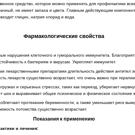
венное средство, которое можно применять для профилактики все
рачный, не имеет запаха и цвета. Главным действующим компонен
 входит глицин, натрия хлорид и вода.
Фармакологические свойства
ые нарушения клеточного и гуморального иммунитета. Благоприят
стойчивость к бактериям и вирусам. Укрепляет иммунитет.
ми лекарственными препаратами длительность действия антител з
сть лекарств существенно возрастает, что очень важно при терапи
рузках и серьезных стрессах, таких как переезд, уберегает нервну
т шок и выравнивает общее психическое и физическое состояние ж
 облегчает протекание беременности, а также уменьшает риск вык
емость потомства существенно возрастает.
Показания к применению
актики и лечения: