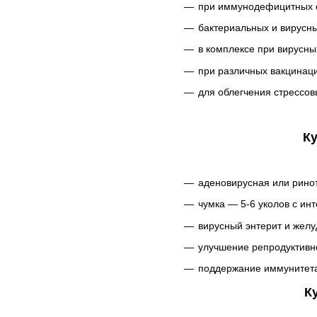
при иммунодефицитных 
бактериальных и вирусн
в комплексе при вирусны
при различных вакцинац
для облегчения стрессов
Ку
аденовирусная или ринот
чумка — 5-6 уколов с инт
вирусный энтерит и желу
улучшение репродуктивно
поддержание иммунитета 
К