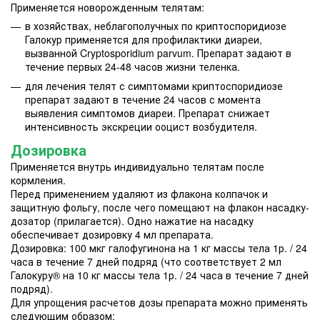
Применяется новорожденным телятам:
в хозяйствах, неблагополучных по криптоспоридиозе
Галокур применяется для профилактики диареи,
вызванной Cryptosporidium parvum. Препарат задают в
течение первых 24-48 часов жизни теленка.
для лечения телят с симптомами криптоспоридиозе
препарат задают в течение 24 часов с момента
выявления симптомов диареи. Препарат снижает
интенсивность экскреции ооцист возбудителя.
Дозировка
Применяется внутрь индивидуально телятам после
кормления.
Перед применением удаляют из флакона колпачок и
защитную фольгу, после чего помещают на флакон насадку-
дозатор (прилагается). Одно нажатие на насадку
обеспечивает дозировку 4 мл препарата.
Дозировка: 100 мкг галофугинона на 1 кг массы тела 1р. / 24
часа в течение 7 дней подряд (что соответствует 2 мл
Галокуру® на 10 кг массы тела 1р. / 24 часа в течение 7 дней
подряд).
Для упрощения расчетов дозы препарата можно применять
следующим образом: