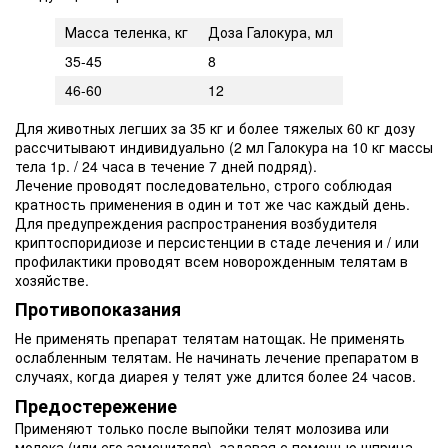
Масса теленка, кг
Доза Галокура, мл
35-45
8
46-60
12
Для животных легших за 35 кг и более тяжелых 60 кг дозу
рассчитывают индивидуально (2 мл Галокура на 10 кг массы
тела 1р. / 24 часа в течение 7 дней подряд).
Лечение проводят последовательно, строго соблюдая
кратность применения в один и тот же час каждый день.
Для предупреждения распространения возбудителя
криптоспоридиозе и персистенции в стаде лечения и / или
профилактики проводят всем новорожденным телятам в
хозяйстве.
Противопоказания
Не применять препарат телятам натощак. Не применять
ослабленным телятам. Не начинать лечение препаратом в
случаях, когда диарея у телят уже длится более 24 часов.
Предостережение
Применяют только после выпойки телят молозива или
молока (или его заменителя), задавая с помощью шприца