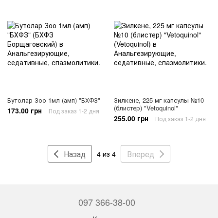
Бутолар Зоо 1мл (амп) "БХФЗ"
Зилкене, 225 мг капсулы №10
(блистер) "Vetoquinol"
173.00 грн
Под заказ 1-2 дня
255.00 грн
Под заказ 1-2 дня
Назад
Вперед
4 из 4
097 366-38-00