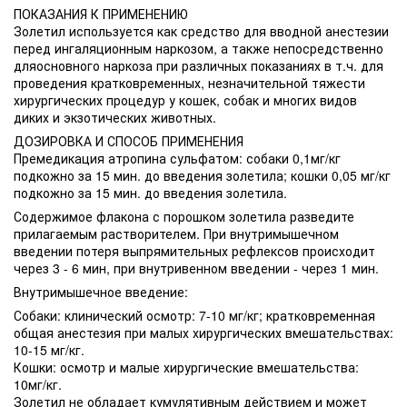
ПОКАЗАНИЯ К ПРИМЕНЕНИЮ
Золетил используется как средство для вводной анестезии
перед ингаляционным наркозом, а также непосредственно
дляосновного наркоза при различных показаниях в т.ч. для
проведения кратковременных, незначительной тяжести
хирургических процедур у кошек, собак и многих видов
диких и экзотических животных.
ДОЗИРОВКА И СПОСОБ ПРИМЕНЕНИЯ
Премедикация атропина сульфатом: собаки 0,1мг/кг
подкожно за 15 мин. до введения золетила; кошки 0,05 мг/кг
подкожно за 15 мин. до введения золетила.
Содержимое флакона с порошком золетила разведите
прилагаемым растворителем. При внутримышечном
введении потеря выпрямительных рефлексов происходит
через 3 - 6 мин, при внутривенном введении - через 1 мин.
Внутримышечное введение:
Собаки: клинический осмотр: 7-10 мг/кг; кратковременная
общая анестезия при малых хирургических вмешательствах:
10-15 мг/кг.
Кошки: осмотр и малые хирургические вмешательства:
10мг/кг.
Золетил не обладает кумулятивным действием и может