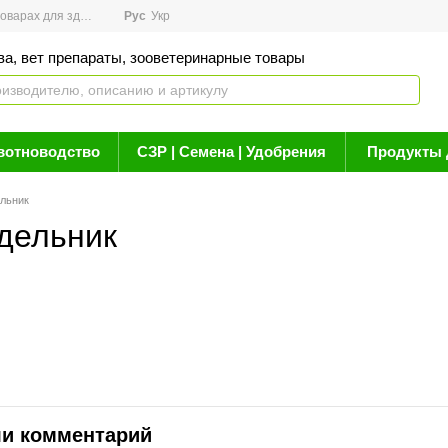
арах для здоровья
Рус
Новости
Укр
Акции
Бренды
Контакты
Статьи о 
ва, вет препараты, зооветеринарные товары
вотноводство
СЗР | Семена | Удобрения
Продукты 
ельник
дельник
ли комментарий