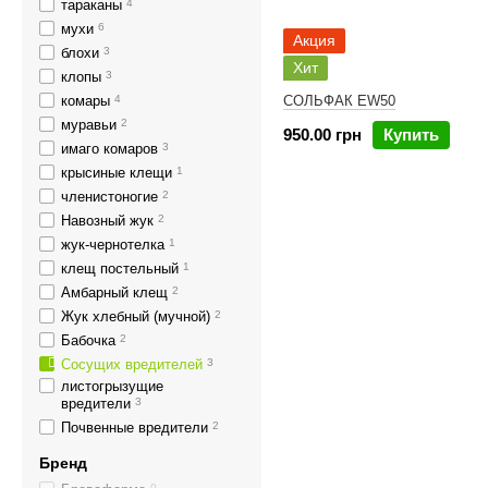
тараканы
4
мухи
6
Акция
блохи
3
Хит
клопы
3
комары
4
СОЛЬФАК EW50
муравьи
2
950.00 грн
Купить
имаго комаров
3
крысиные клещи
1
членистоногие
2
Навозный жук
2
жук-чернотелка
1
клещ постельный
1
Амбарный клещ
2
Жук хлебный (мучной)
2
Бабочка
2
Сосущих вредителей
3
листогрызущие
вредители
3
Почвенные вредители
2
Бренд
0