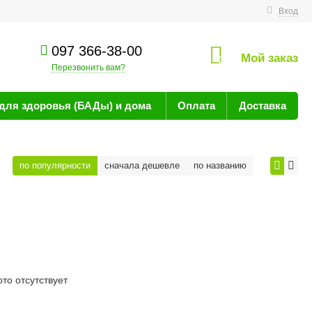
технике
Вход
097 366-38-00
Мой заказ
0
Перезвонить вам?
для здоровья (БАДы) и дома
Оплата
Доставка
по популярности
сначала дешевле
по названию