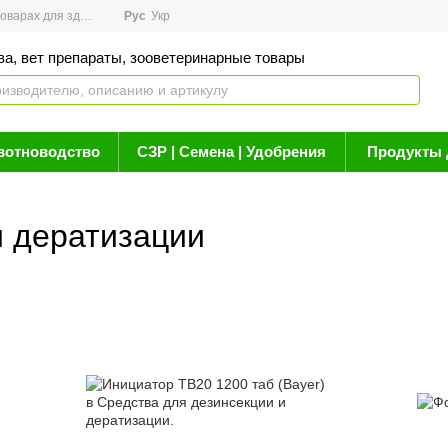
арах для здоровья
Рус
Новости
Укр
Акции
Бренды
Контакты
Статьи о 
ва, вет препараты, зооветеринарные товары
вотноводство
СЗР | Семена | Удобрения
Продукты 
и дератизации