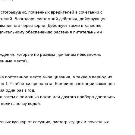
истогрызущих, почвенных вредителей в сочетании с
стений. Благодаря системной действия, действующее
ания его через корни. Действует также в качестве
 длительному обеспечению растения питательными
аждения, которые по разным причинам невозможно
енные места).
а постоянное место выращивания, а также в период их
по 1-2 таблетки препарата. В период вегетации саженцев
я один раз в год.
 а затем с помощью палки или другого прибора доставить
 полить почву водой.
сных культур от сосущих, листогрызущих и почвенных