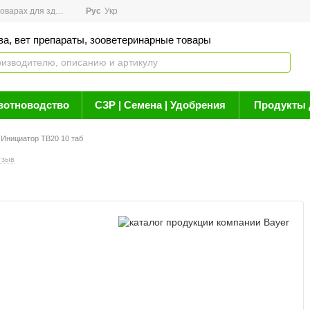
арах для здоровья
Рус
Новости
Укр
Акции
Бренды
Контакты
Статьи о 
ва, вет препараты, зооветеринарные товары
вотноводство
СЗР | Семена | Удобрения
Продукты 
Инициатор ТВ20 10 таб
тзыв