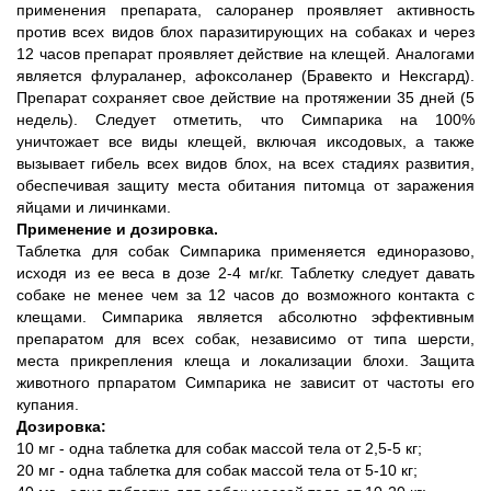
применения препарата, салоранер проявляет активность
против всех видов блох паразитирующих на собаках и через
12 часов препарат проявляет действие на клещей. Аналогами
является флураланер, афоксоланер (Бравекто и Нексгард).
Препарат сохраняет свое действие на протяжении 35 дней (5
недель). Следует отметить, что Симпарика на 100%
уничтожает все виды клещей, включая иксодовых, а также
вызывает гибель всех видов блох, на всех стадиях развития,
обеспечивая защиту места обитания питомца от заражения
яйцами и личинками.
Применение и дозировка.
Таблетка для собак Симпарика применяется единоразово,
исходя из ее веса в дозе 2-4 мг/кг. Таблетку следует давать
собаке не менее чем за 12 часов до возможного контакта с
клещами. Симпарика является абсолютно эффективным
препаратом для всех собак, независимо от типа шерсти,
места прикрепления клеща и локализации блохи. Защита
животного прпаратом Симпарика не зависит от частоты его
купания.
Дозировка:
10 мг - одна таблетка для собак массой тела от 2,5-5 кг;
20 мг - одна таблетка для собак массой тела от 5-10 кг;