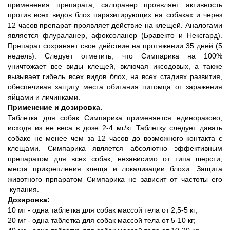
применения препарата, салоранер проявляет активность
против всех видов блох паразитирующих на собаках и через
12 часов препарат проявляет действие на клещей. Аналогами
является флураланер, афоксоланер (Бравекто и Нексгард).
Препарат сохраняет свое действие на протяжении 35 дней (5
недель). Следует отметить, что Симпарика на 100%
уничтожает все виды клещей, включая иксодовых, а также
вызывает гибель всех видов блох, на всех стадиях развития,
обеспечивая защиту места обитания питомца от заражения
яйцами и личинками.
Применение и дозировка.
Таблетка для собак Симпарика применяется единоразово,
исходя из ее веса в дозе 2-4 мг/кг. Таблетку следует давать
собаке не менее чем за 12 часов до возможного контакта с
клещами. Симпарика является абсолютно эффективным
препаратом для всех собак, независимо от типа шерсти,
места прикрепления клеща и локализации блохи. Защита
животного прпаратом Симпарика не зависит от частоты его
купания.
Дозировка:
10 мг - одна таблетка для собак массой тела от 2,5-5 кг;
20 мг - одна таблетка для собак массой тела от 5-10 кг;