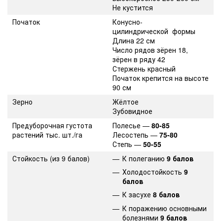
Не кустится
Початок
Конусно-
цилиндрической формы
Длина 22 см
Число рядов зёрен 18,
зёрен в ряду 42
Стержень красный
Початок крепится на высоте
90 см
Зерно
Жёлтое
Зубовидное
Предуборочная густота
Полесье —
80-85
растений тыс. шт./га
Лесостепь —
75-80
Степь —
50-55
Стойкость (из 9 балов)
К полеганию
9 балов
Холодостойкость
9
балов
К засухе
8 балов
К поражению основными
болезнями
9 балов