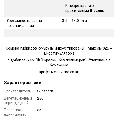
К повреждению
вредителями
9 балов
Урожайность зерна
13,5 – 14,0 т/га
потенциальная
Семена гибридов кукурузы инкрустированы ( Максим 025 +
Биостимулятор )
c добавлением ЭКО краски (без полимеров). Упакована в
бумажные
крафт мешки по: 25 кг.
Характеристики
Производитель
Sunseeds
Вегетационный
280
период / дней
Посевная
25
единица/вес,