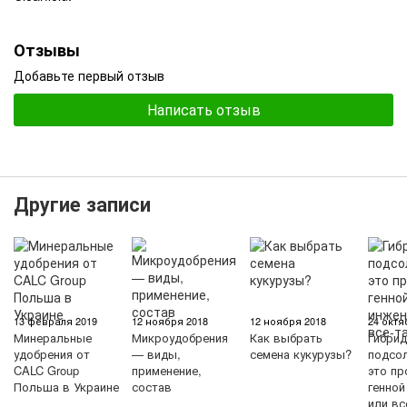
Отзывы
Добавьте первый отзыв
Написать отзыв
Другие записи
13 февраля 2019
12 ноября 2018
12 ноября 2018
24 октя
Минеральные
Микроудобрения
Как выбрать
Гибри
удобрения от
— виды,
семена кукурузы?
подсол
CALC Group
применение,
это пр
Польша в Украине
состав
генной
или вс