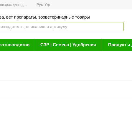
арах для здоровья
Рус
Новости
Укр
Акции
Бренды
Контакты
Статьи о 
ва, вет препараты, зооветеринарные товары
вотноводство
СЗР | Семена | Удобрения
Продукты 